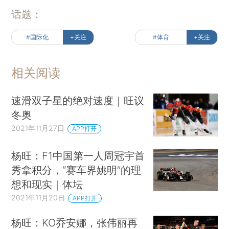
话题：
#国际化
+关注
#体育
+关注
相关阅读
速滑双子星的绝对速度｜旺议
冬奥
2021年11月27日
APP打开
杨旺：F1中国第一人周冠宇首
秀拿积分，“赛车界姚明”的理
想和现实｜体坛
2021年11月20日
APP打开
杨旺：KO乔安娜，张伟丽再