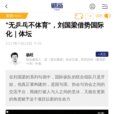
财新mini+
试听
T中
“无乒乓不体育”，刘国梁借势国际
化｜体坛
2021年11月29日 11:55
+关注
杨旺
知名媒体人，原《第五频道》杂志主编，田亮自传《最亮的
十米》作者。
在刘国梁的系列勾画中，国际纵队的联合组队只是开
始，他真正要构建的，是国与国、协会与协会之间的
交流平台，既能打破人与人之间的坚冰，又能在更新
的角度赋予这个项目以新的生命力
原图