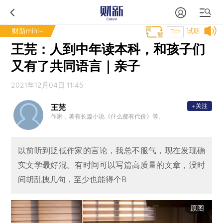
财新mini+
试听
T中
王芫：人到中年读本科，和孩子们
又有了共同语言｜亲子
2021年12月04日 11:45
+关注
王芫
作家，著有长篇小说《什么都有代价》等。
以前听到贬低作家的言论，我总不服气，现在发现确
实文学最好混。有时间可以写篇高质量的文章，没时
间胡乱拽几句，至少也能得个B
原图