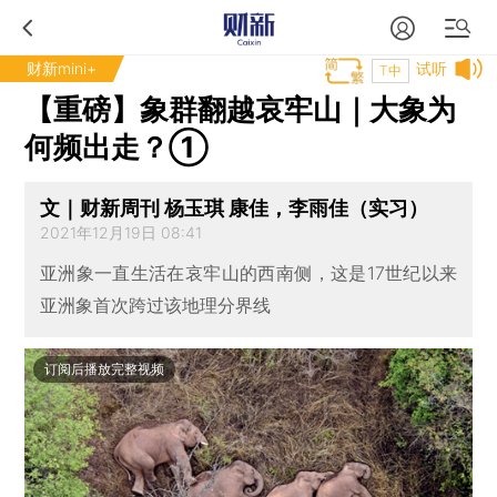
财新mini+
试听
T中
【重磅】象群翻越哀牢山｜大象为
何频出走？①
文｜财新周刊 杨玉琪 康佳，李雨佳（实习）
2021年12月19日 08:41
亚洲象一直生活在哀牢山的西南侧，这是17世纪以来
亚洲象首次跨过该地理分界线
订阅后播放完整视频