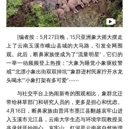
[
编者按：
5月27日晚，15只亚洲象大摇大摆走
上了云南玉溪市峨山县城的大马路，引发全网围
观。此后，断鼻家族便成为了“流量明星”，它们的
一举一动频频登上热搜：“大象为睡觉小象驱蚊警
戒”“北漂小象出街双双掉坑”“象群进村民家拧开水龙
头喝水”“小象打架有多可爱”⋯⋯
与社交平台上热闹新奇的围观相比，象群北迁
带给林草部门和研究人员的，更多是担心和忧虑。
4月16日，断鼻家族由普洱市墨江县翻越哀牢山进
入玉溪市元江县，云南大学生态与环境学院教授吴
兆录就开始担心，哀牢山、红河是云南省自然地理