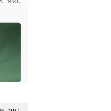
友，你现在
辑：邓舒方