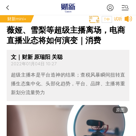
财新mini+
试听
T中
薇娅、雪梨等超级主播离场，电商
直播业态将如何演变｜消费
文｜财新 原瑞阳 关聪
2022年01月04日 10:27
超级主播本是平台造神的结果；查税风暴瞬间扭转直
播生态集中化、头部化趋势，平台、品牌、主播将重
新划分流量势力
原图