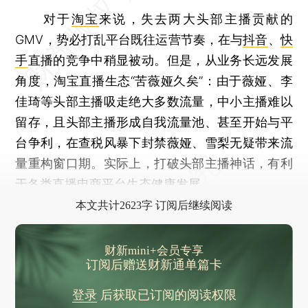
对于
淘宝
来说，失去两大头部主播贡献的
GMV，势必打乱平台既往运营节奏，在与
抖音
、
快
手
直播的竞争中稍显被动。但是，从业务长远发展
角度，淘宝直播生态“苦薇娅久矣”：由于薇娅、李
佳琦等头部主播吸走绝大多数流量，中小主播难以
留存，且头部主播形成自我流量池、甚至开始与平
台争利，在查税风暴下封禁薇娅、雪梨无疑带来流
量重构窗口期。实际上，打破头部主播神话，有利
于各类直播电商平台生态健康发展。
本文共计2623字 订阅后继续阅读
财新mini+会员专享
订阅后赠送财新通单篇卡
登录
后获取已订阅的阅读权限