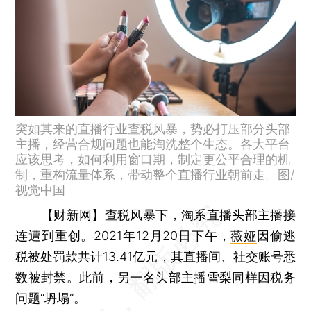
突如其来的直播行业查税风暴，势必打压部分头部
主播，经营合规问题也能淘洗整个生态。各大平台
应该思考，如何利用窗口期，制定更公平合理的机
制，重构流量体系，带动整个直播行业朝前走。图/
视觉中国
【财新网】
查税风暴下，淘系直播头部主播接
连遭到重创。2021年12月20日下午，
薇娅
因偷逃
税被处罚款共计13.41亿元，其直播间、社交账号悉
数被封禁。此前，另一名头部主播雪梨同样因税务
问题“坍塌”。