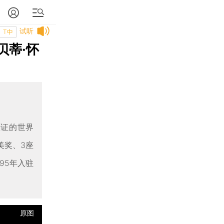
试听
T中
贝蒂·怀
认证的世界
美奖、3座
95年入驻
原图