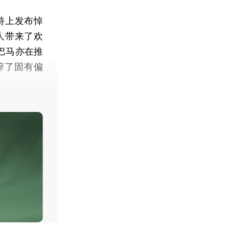
特上发布悼
人带来了欢
巴马亦在推
碎了固有偏