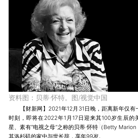
资料图：贝蒂·怀特。图/视觉中国
【财新网】
2021年12月31日晚，距离新年仅
时刻，即将在2022年1月17日迎来其100岁生辰
星、素有“电视之母”之称的贝蒂·怀特（Betty Marion 
其洛杉矶的家中与世长辞，享年99岁。