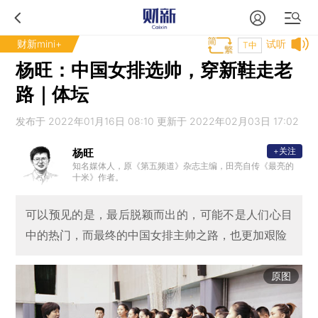
财新mini+
试听
T中
杨旺：中国女排选帅，穿新鞋走老
路｜体坛
发布于 2022年01月16日 08:10 更新于 2022年02月03日 17:02
+关注
杨旺
知名媒体人，原《第五频道》杂志主编，田亮自传《最亮的
十米》作者。
可以预见的是，最后脱颖而出的，可能不是人们心目
中的热门，而最终的中国女排主帅之路，也更加艰险
原图