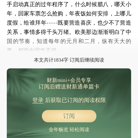
手启动真正的过年程序了，什么时候腊八，哪天小
年，回家车票怎么抢购，年夜饭如何安排，上哪儿
度假，给谁拜年⋯⋯既要营造喜庆，也少不了营造
关系，事情多得千头万绪。欧美那边渐渐明白了中
国的节奏，知道每年的元月和二月，纵有天大的
事，都跟中国急不得。
本文共计1834字 订阅后继续阅读
财新mini+会员专享
订阅后赠送财新通单篇卡
登录
后获取已订阅的阅读权限
订阅
全年畅览 轻松阅读