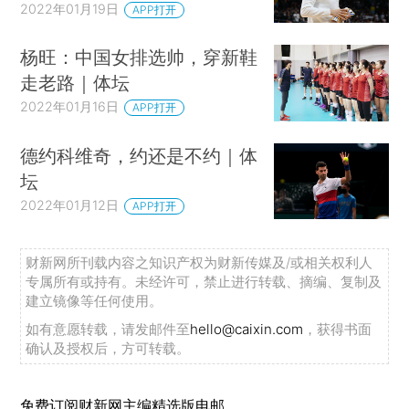
2022年01月19日
APP打开
杨旺：中国女排选帅，穿新鞋
走老路｜体坛
2022年01月16日
APP打开
德约科维奇，约还是不约｜体
坛
2022年01月12日
APP打开
财新网所刊载内容之知识产权为财新传媒及/或相关权利人
专属所有或持有。未经许可，禁止进行转载、摘编、复制及
建立镜像等任何使用。
如有意愿转载，请发邮件至
hello@caixin.com
，获得书面
确认及授权后，方可转载。
免费订阅财新网主编精选版电邮