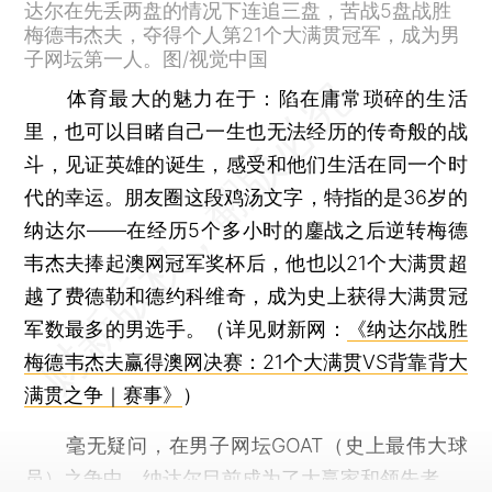
达尔在先丢两盘的情况下连追三盘，苦战5盘战胜
梅德韦杰夫，夺得个人第21个大满贯冠军，成为男
子网坛第一人。图/视觉中国
体育最大的魅力在于：陷在庸常琐碎的生活
里，也可以目睹自己一生也无法经历的传奇般的战
斗，见证英雄的诞生，感受和他们生活在同一个时
代的幸运。朋友圈这段鸡汤文字，特指的是36岁的
纳达尔——在经历5个多小时的鏖战之后逆转梅德
韦杰夫捧起澳网冠军奖杯后，他也以21个大满贯超
越了费德勒和德约科维奇，成为史上获得大满贯冠
军数最多的男选手。（详见财新网：
《纳达尔战胜
梅德韦杰夫赢得澳网决赛：21个大满贯VS背靠背大
满贯之争｜赛事》
）
毫无疑问，在男子网坛GOAT（史上最伟大球
员）之争中，纳达尔目前成为了大赢家和领先者。