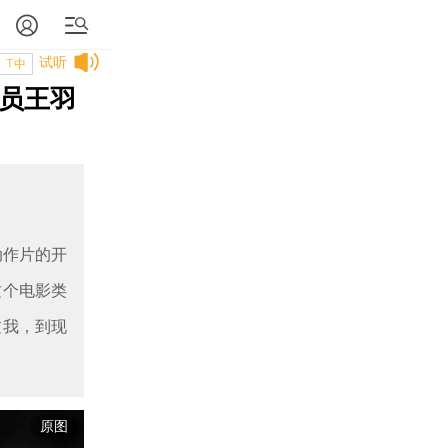
试听
T中
演员王羽
动作片的开
这个电影类
过我，到现
原图