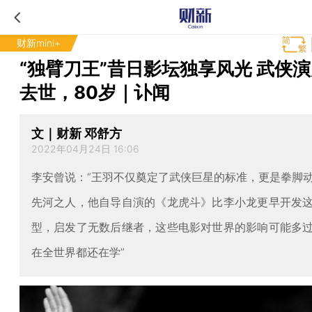
财新mini+
“独臂刀王”昔日影坛独享风光 武侠
去世，80岁｜讣闻
文｜财新 邓舒方
2022年04月24日 16:06
李安曾说：“王羽不仅奠定了武侠巨星的标准，更是拳脚
先河之人，他自导自演的《龙虎斗》比李小龙更早开发
型，启发了无数后继者，这些电影对世界的影响可能多
在全世界都还在学”