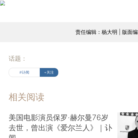
责任编辑：杨大明 | 版面
话题：
#讣闻
+关注
相关阅读
美国电影演员保罗·赫尔曼76岁
去世，曾出演《爱尔兰人》｜讣
闻