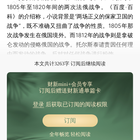
1805年至1820年间的两次法俄战争。《百度·百
科》的介绍称，小说背景是“两场正义的保家卫国的
战争”，既不准确又扭曲了战争的性质。1805年那
次战争发生在俄国境外。而1812年的战争则是拿破
仑发动的侵略俄国的战争。托尔斯泰谴责因任何理
由而发动的战争，反对对任何战争进行粉饰。
本文共计3263字 订阅后继续阅读
财新mini+会员专享
订阅后赠送财新通单篇卡
登录
后获取已订阅的阅读权限
订阅
全年畅览 轻松阅读