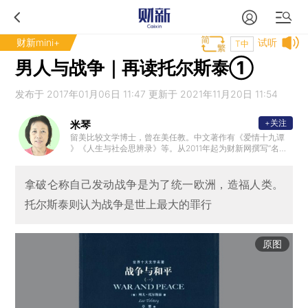
财新mini+
试听
T中
男人与战争｜再读托尔斯泰①
发布于 2017年01月06日 11:47 更新于 2021年11月20日 11:54
+关注
米琴
留美比较文学博士，曾在美任教。中文著作有《爱情十九谭
》《人生与社会思辨录》等。从2011年起为财新网撰写“名著
的启示”专栏。
拿破仑称自己发动战争是为了统一欧洲，造福人类。
托尔斯泰则认为战争是世上最大的罪行
原图