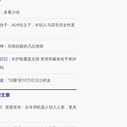
客
：
多看少动
分子
：
AI冲击之下，年轻人与高学历女性更
坤
：
耳闻目睹的几位律师
日记
：
长护险覆盖全国 筹资和服务给予将持
码
波
：
“沉睡”的10万亿元公积金
跨国走私7万
视线｜被称为“蟑螂”的印
视线｜“入侵”还是“人道危
检体内含3种
度Z世代 用街头抗争将教
机”？难民潮撕裂西班牙
秘鲁纳斯
育部长拱下台
飞地休达
13人遇难
新文章
00
普渡张涛：从专用机器人切入人形，更具