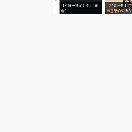
【不唯一答案】不止“养
【特别呈现】寻
老”
有意思的生活方