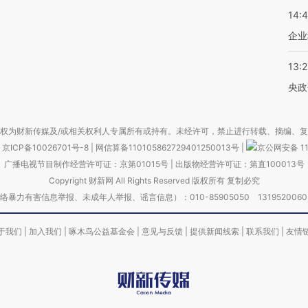
14:
企业
13:
央政
权为财新传媒及/或相关权利人专属所有或持有。未经许可，禁止进行转载、摘编、
京ICP备10026701号-8
|
网信算备110105862729401250013号
|
京公网安备 11
广播电视节目制作经营许可证：京第01015号
|
出版物经营许可证：第直100013号
Copyright 财新网 All Rights Reserved 版权所有 复制必究
害信息举报、未成年人举报、谣言信息）：010-85905050 13195200605 举报邮
于我们
|
加入我们
|
啄木鸟公益基金会
|
意见与反馈
|
提供新闻线索
|
联系我们
|
友情