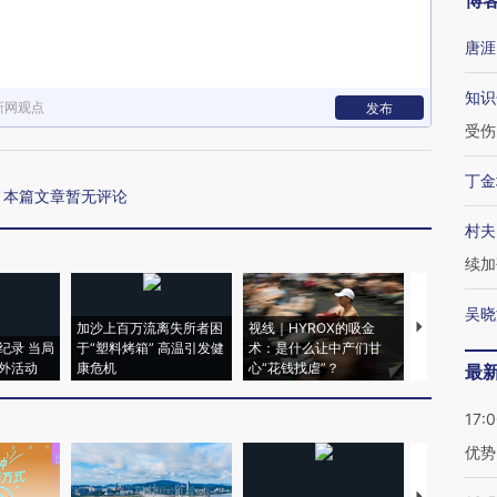
博
唐涯
知识
新网观点
发布
受伤
丁金
本篇文章暂无评论
村夫
续加
吴晓
加沙上百万流离失所者困
视线｜HYROX的吸金
马航飞行员
纪录 当局
于“塑料烤箱” 高温引发健
术：是什么让中产们甘
粒摇头丸 尿
外活动
康危机
心“花钱找虐”？
毒品
最
17:
优势