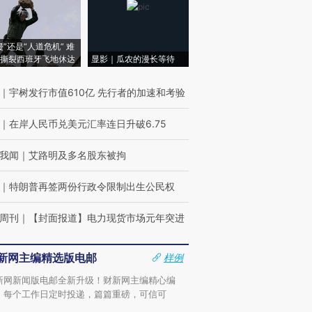
侵”还是“人道危机” 难
撕裂西班牙飞地休达
显影｜瓜农的漫长等待
｜
宇树发行市值610亿 先行者的加速和考验
｜
在岸人民币兑美元汇率连日升破6.75
我闻
｜
艾路明及多名股东被拘
｜
特朗普再签两份行政令限制出生公民权
周刊
｜
【封面报道】电力现货市场元年突进
新网主编精选版电邮
样例
新网新闻版电邮全新升级！财新网主编精心编
，每个工作日定时投递，篇篇重磅，可信可
。