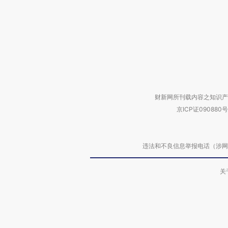
财新网所刊载内容之知识产
京ICP证090880号
违法和不良信息举报电话（涉网络暴力有
关