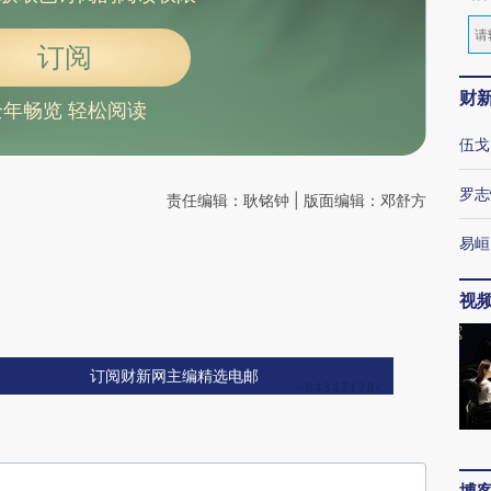
订阅
财
全年畅览 轻松阅读
伍戈
罗志
责任编辑：耿铭钟 | 版面编辑：邓舒方
易峘
视
订阅财新网主编精选电邮