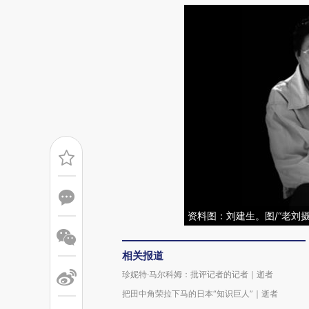
资料图：刘建生。图/“老刘
相关报道
珍妮特·马尔科姆：批评记者的记者｜逝者
把田中角荣拉下马的日本“知识巨人”｜逝者