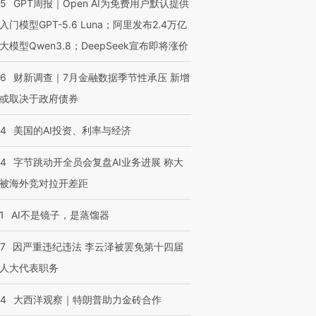
进第四届链博
【商旅对话】华住集团
55
GPT周报｜Open AI为免费用户默认提供
技“链”接产
【特别呈现】寻找100种
CFO：不靠规模取胜，华
【特别呈
入门模型GPT-5.6 Luna；阿里发布2.4万亿
有意思的生活方式·第三对
住三大增长引擎是什么？
有意思的
大模型Qwen3.8；DeepSeek宣布即将涨价
46
财新调查｜7月金融数据季节性承压 新增
或取决于政府债券
44
美国的AI投资、利率与经济
44
字节跳动开全员会复盘AI业务进展 称大
被海外竞对拉开差距
1
AI不是镜子，是蒸馏器
07
因严重违纪违法 李云泽被罢免第十四届
人大代表职务
44
大西洋观察｜特朗普助力金砖合作