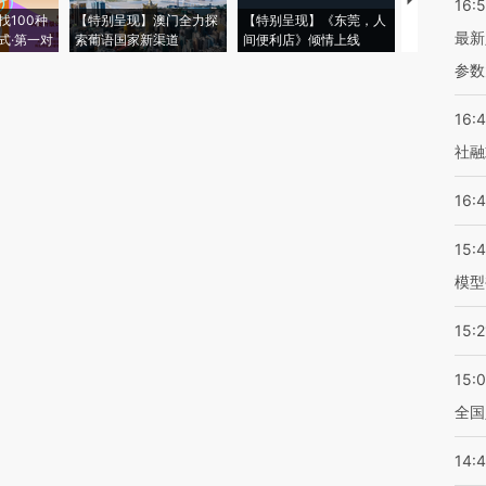
【推广】走
16:
找100种
【特别呈现】澳门全力探
【特别呈现】《东莞，人
会，让数智科
最新
式·第一对
索葡语国家新渠道
间便利店》倾情上线
业
参数
16:
社融
16:
15:
模型
15:2
15:
全国
14: