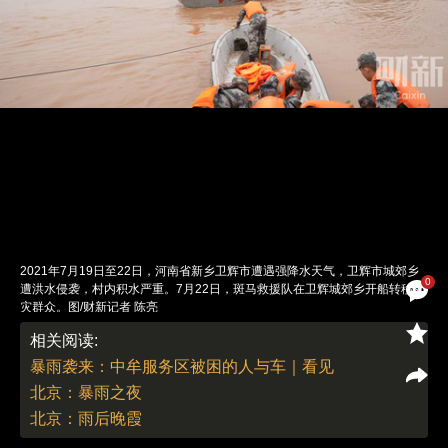
2021年7月19日至22日，河南省新乡卫辉市遭遇强降水天气，卫辉市城郊乡
0
遭洪水侵袭，村内积水严重。7月22日，斑马救援队在卫辉城郊乡开船转移受
灾群众。图/财新记者 陈亮
责任编辑：郭现中 | 版面编辑：邓舒方
相关阅读:
暴雨袭来：中牟服务区被困的人与车｜看见
北京：暴雨之夜
北京：雨后晚霞