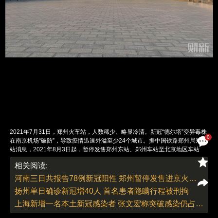
2021年7月31日，郑州火车站，人数稀少、略显冷清。新冠“德尔塔”变异毒株
0
在南京机场“破防”，导致疫情迅速外溢至少24个城市。据中国铁路郑州局郑州
站消息，2021年8月3日起，暂停发售郑州东站、郑州车站至北京地区车站
（北京西、北京等）车票。图/财新记者 陈亮
相关阅读:
责任编辑：郭现中 | 版面编辑：邓舒方
河南三日共报告78例新冠阳性 郑州暂停发售进京火车票
扬州单日确诊新冠增40人 首名患者隐瞒行程被刑拘
上海新增一名本土新冠感染者 张文宏称突破感染仍占少数