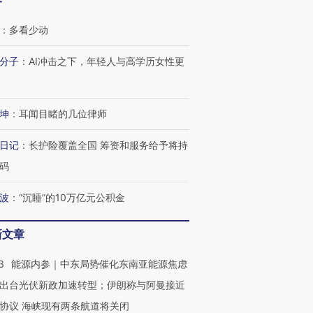
客
：
多看少动
分子
：
AI冲击之下，年轻人与高学历女性更
坤
：
耳闻目睹的几位律师
日记
：
长护险覆盖全国 筹资和服务给予将持
码
波
：
“沉睡”的10万亿元公积金
新文章
3
能源内参｜中东局势催化东南亚能源焦虑
出台光伏新政加速转型；伊朗称与阿曼接近
协议 海峡现有两条航道将关闭