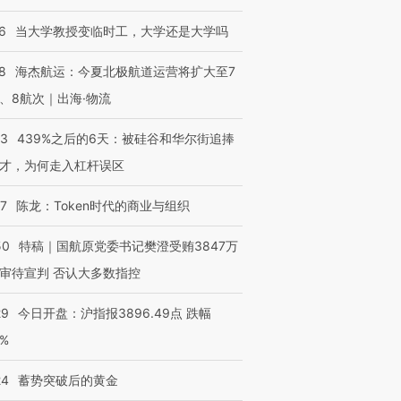
6
当大学教授变临时工，大学还是大学吗
8
海杰航运：今夏北极航道运营将扩大至7
、8航次｜出海·物流
53
439%之后的6天：被硅谷和华尔街追捧
才，为何走入杠杆误区
07
陈龙：Token时代的商业与组织
50
特稿｜国航原党委书记樊澄受贿3847万
审待宣判 否认大多数指控
29
今日开盘：沪指报3896.49点 跌幅
0%
24
蓄势突破后的黄金