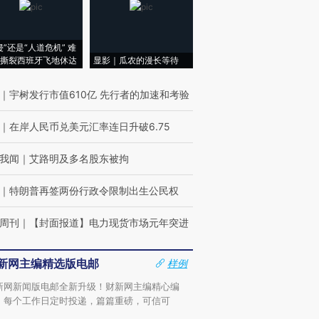
侵”还是“人道危机” 难
撕裂西班牙飞地休达
显影｜瓜农的漫长等待
｜
宇树发行市值610亿 先行者的加速和考验
｜
在岸人民币兑美元汇率连日升破6.75
我闻
｜
艾路明及多名股东被拘
｜
特朗普再签两份行政令限制出生公民权
周刊
｜
【封面报道】电力现货市场元年突进
新网主编精选版电邮
样例
新网新闻版电邮全新升级！财新网主编精心编
，每个工作日定时投递，篇篇重磅，可信可
。