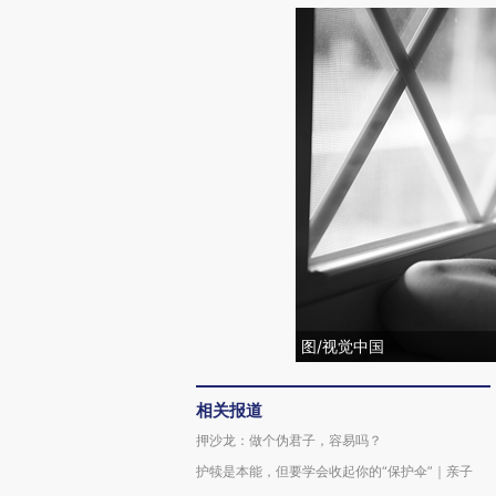
图/视觉中国
相关报道
押沙龙：做个伪君子，容易吗？
护犊是本能，但要学会收起你的“保护伞”｜亲子