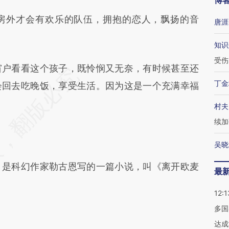
博
外才会有欢乐的队伍，拥抱的恋人，飘扬的音
唐涯
知识
受伤
户看看这个孩子，既怜悯又无奈，有时候甚至还
丁金
会回去吃晚饭，享受生活。因为这是一个充满幸福
村夫
续加
吴晓
是科幻作家勒古恩写的一篇小说，叫《离开欧麦
最
12:1
多国
达成