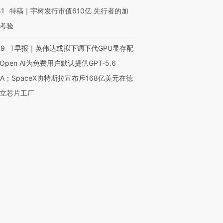
51
特稿｜宇树发行市值610亿 先行者的加
考验
29
T早报｜英伟达或拟下调下代GPU显存配
Open AI为免费用户默认提供GPT-5.6
NA；SpaceX协特斯拉宣布斥168亿美元在德
立芯片工厂