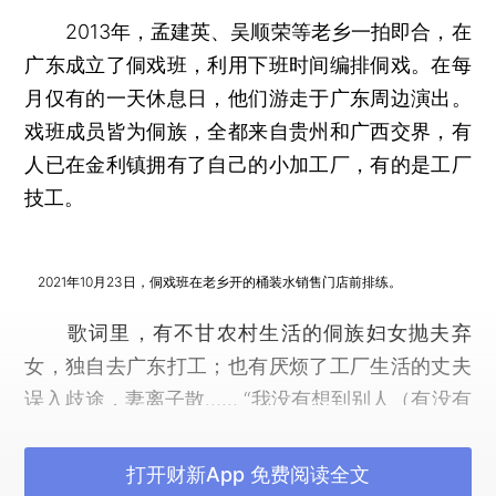
2013年，孟建英、吴顺荣等老乡一拍即合，在
广东成立了侗戏班，利用下班时间编排侗戏。在每
月仅有的一天休息日，他们游走于广东周边演出。
戏班成员皆为侗族，全都来自贵州和广西交界，有
人已在金利镇拥有了自己的小加工厂，有的是工厂
技工。
2021年10月23日，侗戏班在老乡开的桶装水销售门店前排练。
歌词里，有不甘农村生活的侗族妇女抛夫弃
女，独自去广东打工；也有厌烦了工厂生活的丈夫
误入歧途，妻离子散…… “我没有想到别人（有没有
发生过类似事情），只是自己心里面想，就这样编
了。”孟建英说。但演出过后，总有人找她说，她唱
打开财新App 免费阅读全文