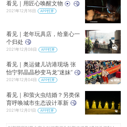
看见｜用匠心唤醒文物
直播排练。受父亲的影响，他从小就爱唱戏。但外出打工后，他有十多年未
2021年12月16日
APP打开
唱过了。
看见｜老年玩具店，给童心一
2021年10月31日，一侗戏班受邀在广东省金利县的一个小卖铺前演出。随着
个归处
越来越多侗族人来到金利，这里的戏班也多了起来。
2021年12月08日
APP打开
看见｜奥运健儿访港现场 张
2021年10月27日，工人兼戏班成员兰长明端着刚加工好的金属把手往外送。
怡宁郭晶晶秒变马龙“迷妹”
他初中辍学来广东打工，也曾迷失在城市灯红酒绿当中里。如今他是厂里的
2021年12月04日
APP打开
技术能人，也是戏班最年轻的成员。
看见｜和萤火虫结婚？另类保
育呼唤城市生态设计革新
2021年10月22日，加工厂老板娘、戏班导演孟建英指导工人进行金属把手的
2021年12月01日
APP打开
抛光。她的工人来自五湖四海，也不乏像兰长明这样的老乡。