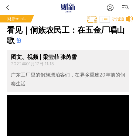
财新mini+
听报道
T中
看见｜侗族农民工：在五金厂唱山
歌
图文、视频 | 梁莹菲 张芮雪
2022年01月17日 11:18
广东工厂里的侗族漂泊客们，在异乡重建20年前的侗
寨生活