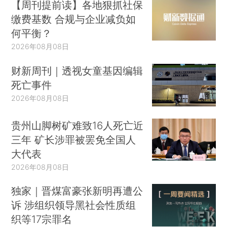
【周刊提前读】各地狠抓社保
缴费基数 合规与企业减负如
何平衡？
2026年08月08日
财新周刊｜透视女童基因编辑
死亡事件
2021年11月1日，小镇的墙壁上贴满了招工广告。
2026年08月08日
2021年10月29日，工人、戏班创始人吴顺荣站在出租房对面的荒地里。他
贵州山脚树矿难致16人死亡近
曾尝试在这片沼泽地里抓鱼，这会让他回想起小时候在老家打鸟、捕田鼠的
三年 矿长涉罪被罢免全国人
生活。
大代表
2026年08月08日
2021年10月30日，作坊老板、戏班成员石远忠带着妻子出发去谈五金加工订
独家｜晋煤富豪张新明再遭公
单。离开老家后，他们做过豆腐、也给服装打过标签，还开过一家小吃店，
诉 涉组织领导黑社会性质组
如今经营着一家五金抛光作坊。
织等17宗罪名