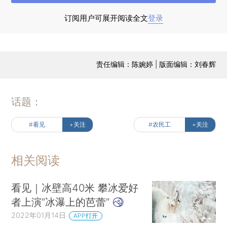
的故事与身边人的经历不谋而合。
订阅用户可展开阅读全文
登录
下班后的夜里，女人会涂上最艳丽的眼影，男
人的头发梳得笔直，在悠扬的琴声里，他们浅唱工
厂生活的悲欢离合，卸掉满身疲惫，游荡于异乡的
责任编辑：陈婉婷 | 版面编辑：刘春辉
侗家浪子，在戏里找回了旧时故乡……■
话题：
#看见
+关注
#农民工
+关注
相关阅读
看见｜冰壁高40米 攀冰爱好
者上演“冰瀑上的芭蕾”
2022年01月14日
APP打开