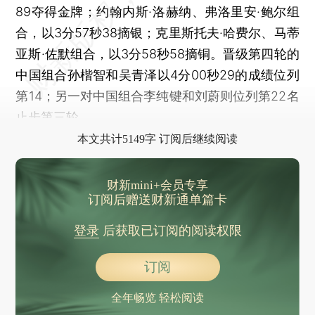
89夺得金牌；约翰内斯·洛赫纳、弗洛里安·鲍尔组
合，以3分57秒38摘银；克里斯托夫·哈费尔、马蒂
亚斯·佐默组合，以3分58秒58摘铜。晋级第四轮的
中国组合孙楷智和吴青泽以4分00秒29的成绩位列
第14；另一对中国组合李纯键和刘蔚则位列第22名
止步第三轮。
本文共计5149字 订阅后继续阅读
财新mini+会员专享
订阅后赠送财新通单篇卡
登录
后获取已订阅的阅读权限
订阅
全年畅览 轻松阅读