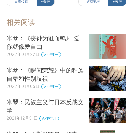
#杰拉德
+关注
#杰奎琳
+关注
相关阅读
米琴：《丧钟为谁而鸣》 爱
你就像爱自由
2022年01月22日
APP打开
米琴：《瞬间荣耀》中的种族
自卑和性别歧视
2022年01月05日
APP打开
米琴：民族主义与日本反战文
学
2021年12月31日
APP打开