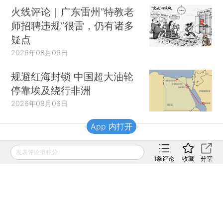
火线评论｜广东雷州“特教老
师招聘违规”很雷，仍有诸多
疑点
2026年08月06日
规避红海封锁 中国超大油轮
停靠埃及绕行非洲
2026年08月06日
App 内打开
财新移动
发表评论得积分
1
条评论
收藏
分享
财新
财新周刊
Caixin
登录
网页版
订阅电邮
|
|