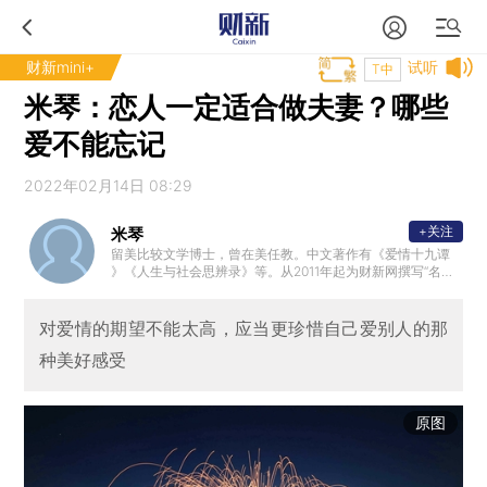
财新mini+
试听
T中
米琴：恋人一定适合做夫妻？哪些
爱不能忘记
2022年02月14日 08:29
+关注
米琴
留美比较文学博士，曾在美任教。中文著作有《爱情十九谭
》《人生与社会思辨录》等。从2011年起为财新网撰写“名著
的启示”专栏。
对爱情的期望不能太高，应当更珍惜自己爱别人的那
种美好感受
原图