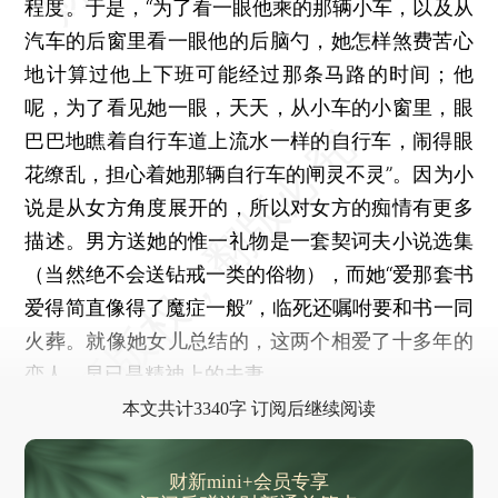
程度。于是，“为了看一眼他乘的那辆小车，以及从
汽车的后窗里看一眼他的后脑勺，她怎样煞费苦心
地计算过他上下班可能经过那条马路的时间；他
呢，为了看见她一眼，天天，从小车的小窗里，眼
巴巴地瞧着自行车道上流水一样的自行车，闹得眼
花缭乱，担心着她那辆自行车的闸灵不灵”。因为小
说是从女方角度展开的，所以对女方的痴情有更多
描述。男方送她的惟一礼物是一套契诃夫小说选集
（当然绝不会送钻戒一类的俗物），而她“爱那套书
爱得简直像得了魔症一般”，临死还嘱咐要和书一同
火葬。就像她女儿总结的，这两个相爱了十多年的
恋人，早已是精神上的夫妻。
本文共计3340字 订阅后继续阅读
财新mini+会员专享