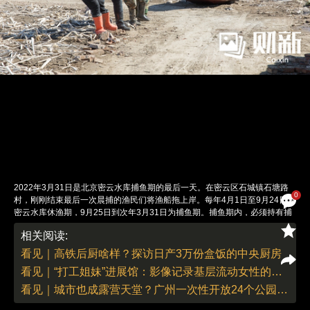
2022年3月31日是北京密云水库捕鱼期的最后一天。在密云区石城镇石塘路
0
村，刚刚结束最后一次晨捕的渔民们将渔船拖上岸。每年4月1日至9月24日为
密云水库休渔期，9月25日到次年3月31日为捕鱼期。捕鱼期内，必须持有捕
鱼许可证的渔民才能进入水库捕鱼作业。图：财新 丁可（实习）
相关阅读:
责任编辑：董德 | 版面编辑：邓舒方
看见｜高铁后厨啥样？探访日产3万份盒饭的中央厨房
看见｜“打工姐妹”进展馆：影像记录基层流动女性的机遇和现实
看见｜城市也成露营天堂？广州一次性开放24个公园绿地帐篷区