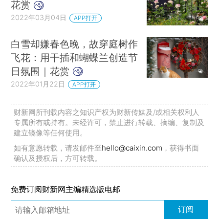
花赏
2022年03月04日
APP打开
白雪却嫌春色晚，故穿庭树作
飞花：用干插和蝴蝶兰创造节
日氛围｜花赏
2022年01月22日
APP打开
财新网所刊载内容之知识产权为财新传媒及/或相关权利人
专属所有或持有。未经许可，禁止进行转载、摘编、复制及
建立镜像等任何使用。
如有意愿转载，请发邮件至
hello@caixin.com
，获得书面
确认及授权后，方可转载。
免费订阅财新网主编精选版电邮
订阅