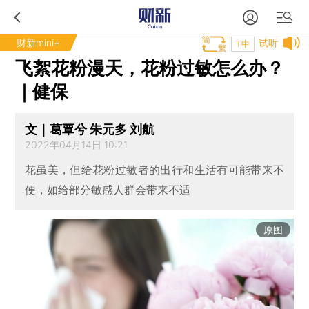
财新mini+
试听
T中
飞絮花粉漫天，花粉过敏怎么办？
｜健保
文｜葛覃兮 朱元多 刘航
2022年04月14日 10:21
花虽美，但给花粉过敏者的出行和生活有可能带来不
便，如给部分敏感人群会带来不适
原图