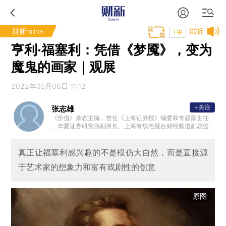
财新mini+
试听
T中
亨利·福塞利：凭借《梦魇》，变为
魔鬼的画家｜观展
2022年05月08日 11:12
+关注
张志雄
《价值》杂志主编，曾任《上海证券报》编委和专题部主任
、华夏证券研究所副所长、上海有线电视台财经频道副总监
、《财经时报》副总编等。著有“志雄走读”系列丛书，广受好
评。
真正让福塞利感兴趣的不是模仿大自然，而是直接源
于艺术家的想象力和富有戏剧性的创意
原图