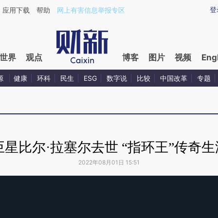
登
应用下载
帮助
网上有害信息举报专区
世界
观点
博客
图片
视频
Eng
源
健康
环科
民生
ESG
数字说
比较
中国改革
专题
巨星比尔·拉塞尔去世 “指环王”传奇
2022年08月01日 15:51