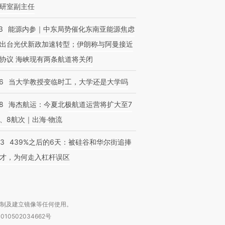
研室副主任
3
能源内参｜中东局势催化东南亚能源焦虑
出台光伏新政加速转型；伊朗称与阿曼接近
协议 海峡现有两条航道将关闭
6
当大学教授变临时工，大学还是大学吗
8
海杰航运：今夏北极航道运营将扩大至7
、8航次｜出海·物流
53
439%之后的6天：被硅谷和华尔街追捧
才，为何走入杠杆误区
复制及建立镜像等任何使用。
010502034662号