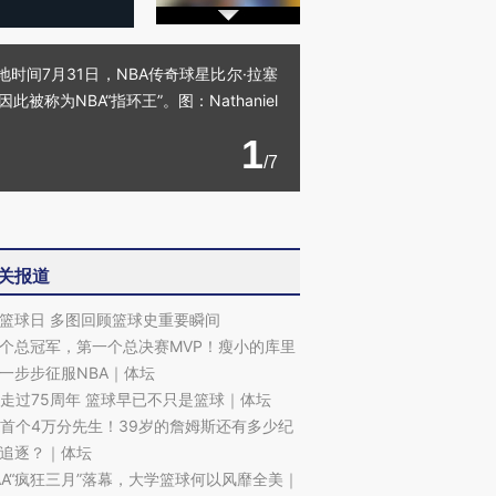
地时间7月31日，NBA传奇球星比尔·拉塞
为NBA“指环王”。图：Nathaniel
1
/7
关报道
篮球日 多图回顾篮球史重要瞬间
个总冠军，第一个总决赛MVP！瘦小的库里
一步步征服NBA｜体坛
A走过75周年 篮球早已不只是篮球｜体坛
A首个4万分先生！39岁的詹姆斯还有多少纪
追逐？｜体坛
AA“疯狂三月”落幕，大学篮球何以风靡全美｜