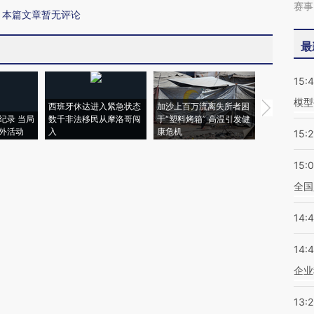
赛事
本篇文章暂无评论
最
15:
模型
西班牙休达进入紧急状态
加沙上百万流离失所者困
视线｜HYR
纪录 当局
数千非法移民从摩洛哥闯
于“塑料烤箱” 高温引发健
术：是什么
外活动
入
康危机
心“花钱找虐
15:2
15:
全国
14:
14:
企业
13: