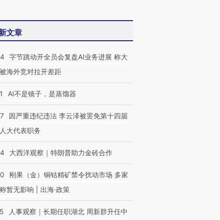
新文章
44
字节跳动开全员会复盘AI业务进展 称大
被海外竞对拉开差距
OX的吸金
马航飞行员跨国走私7万
视线｜被称为“蟑螂”的印
让中产们甘
粒摇头丸 尿检体内含3种
度Z世代 用街头抗争将教
秘鲁纳斯
”？
毒品
育部长拱下台
13人遇难
1
AI不是镜子，是蒸馏器
07
因严重违纪违法 李云泽被罢免第十四届
人大代表职务
44
大西洋观察｜特朗普助力金砖合作
40
刚果（金）铜钴精矿禁令扰动市场 多家
称暂无影响 | 出海·政策
25
人事观察｜长期任职湖北 周新群升任中