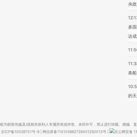
央政
12:1
多国
达成
11:5
11:3
条船
10:
的天
权为财新传媒及/或相关权利人专属所有或持有。未经许可，禁止进行转载、摘编、
京ICP备10026701号-8
|
网信算备110105862729401250013号
|
京公网安备 11