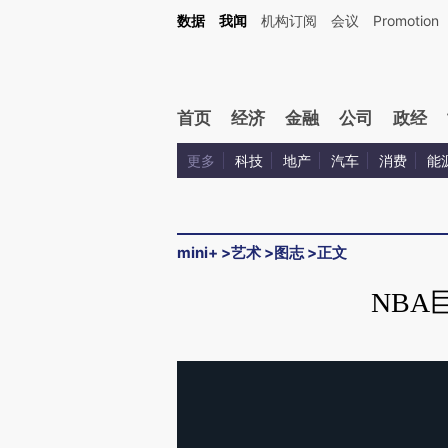
数据
我闻
机构订阅
会议
Promotion
首页
经济
金融
公司
政经
更多
科技
地产
汽车
消费
能
mini+
>
艺术
>
图志
>
正文
NBA