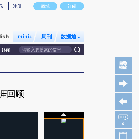
录
注册
商城
订阅
lish
mini+
周刊
数据通
讣闻
生涯回顾
0