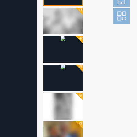
登
成为财新m
图片