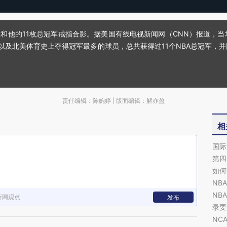
塞尔和他的11枚总冠军戒指合影。据美国有线电视新闻网（CNN）报道，当
以及北美体育史上夺得冠军最多的球员，总共获得过11个NBA总冠军，并因此被称
责任编辑：陈婉婷 | 版面编辑：解亦盈
相
国际
第四
如何
NB
NB
新网观点
发布
录要
NC