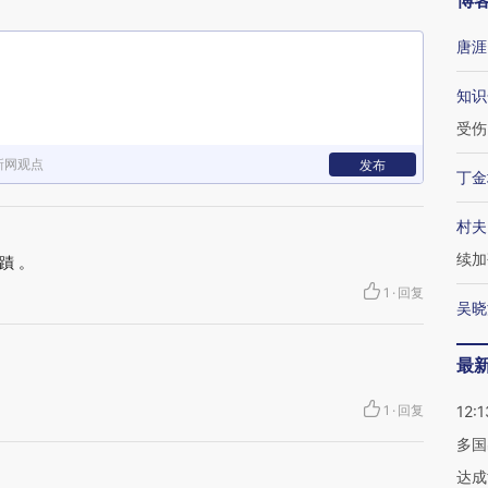
博
唐涯
知识
受伤
新网观点
发布
丁金
村夫
续加
蹟 。
1
·
回复
吴晓
最
1
·
回复
12:1
多国
达成