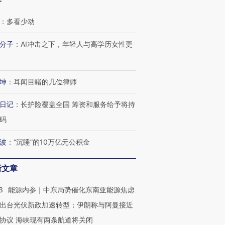
客
：
多看少动
分子
：
AI冲击之下，年轻人与高学历女性更
坤
：
耳闻目睹的几位律师
日记
：
长护险覆盖全国 筹资和服务给予将持
码
波
：
“沉睡”的10万亿元公积金
新文章
3
能源内参｜中东局势催化东南亚能源焦虑
出台光伏新政加速转型；伊朗称与阿曼接近
协议 海峡现有两条航道将关闭