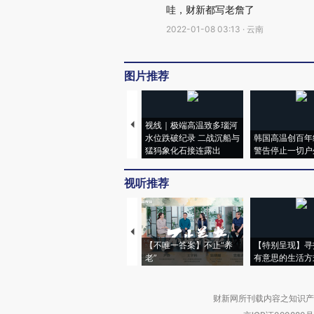
哇，财新都写老詹了
2022-01-08 03:13 · 云南
图片推荐
视线｜极端高温致多瑙河
水位跌破纪录 二战沉船与
韩国高温创百年
猛犸象化石接连露出
警告停止一切户
视听推荐
【不唯一答案】不止“养
【特别呈现】寻
老”
有意思的生活方
财新网所刊载内容之知识产