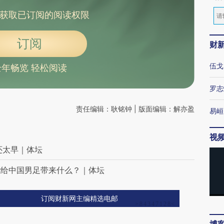
获取已订阅的阅读权限
订阅
财
伍戈
全年畅览 轻松阅读
罗志
责任编辑：耿铭钟 | 版面编辑：解亦盈
易峘
视
还太早｜体坛
能给中国男足带来什么？｜体坛
订阅财新网主编精选电邮