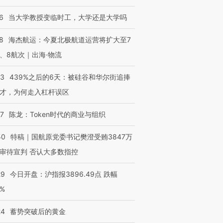
6
当大学教授变临时工，大学还是大学吗
8
海杰航运：今夏北极航道运营将扩大至7
、8航次｜出海·物流
53
439%之后的6天：被硅谷和华尔街追捧
才，为何走入杠杆误区
07
陈龙：Token时代的商业与组织
50
特稿｜国航原党委书记樊澄受贿3847万
审待宣判 否认大多数指控
29
今日开盘：沪指报3896.49点 跌幅
0%
24
蓄势突破后的黄金