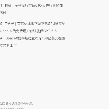
51
特稿｜宇树发行市值610亿 先行者的加
考验
29
T早报｜英伟达或拟下调下代GPU显存配
Open AI为免费用户默认提供GPT-5.6
NA；SpaceX协特斯拉宣布斥168亿美元在德
OX的吸金
马航飞行员跨国走私7万
视线｜被称为“蟑螂”的印
立芯片工厂
让中产们甘
粒摇头丸 尿检体内含3种
度Z世代 用街头抗争将教
秘鲁纳斯
”？
毒品
育部长拱下台
13人遇难
进第四届链博
【商旅对话】华住集团
技“链”接产
【特别呈现】寻找100种
CFO：不靠规模取胜，华
【特别呈
有意思的生活方式·第三对
住三大增长引擎是什么？
有意思的
复制及建立镜像等任何使用。