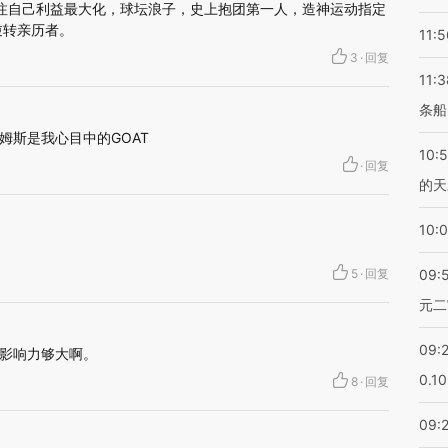
注自己利益最大化，球坛浪子，史上抱团第一人，造神运动指定
逆转亲历者。
11:5
3
·
回复
11:3
条船
姆斯是我心目中的GOAT
10:
·
回复
的天
10:
5
·
回复
09:
元二
09:
影响力够大啊。
0.1
8
·
回复
09: