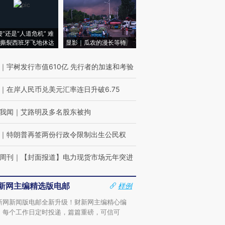
侵”还是“人道危机” 难
撕裂西班牙飞地休达
显影｜瓜农的漫长等待
｜
宇树发行市值610亿 先行者的加速和考验
｜
在岸人民币兑美元汇率连日升破6.75
我闻
｜
艾路明及多名股东被拘
｜
特朗普再签两份行政令限制出生公民权
周刊
｜
【封面报道】电力现货市场元年突进
新网主编精选版电邮
样例
新网新闻版电邮全新升级！财新网主编精心编
，每个工作日定时投递，篇篇重磅，可信可
。