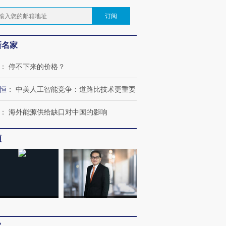
订阅
新名家
：
停不下来的价格？
恒
：
中美人工智能竞争：道路比技术更重要
：
海外能源供给缺口对中国的影响
频