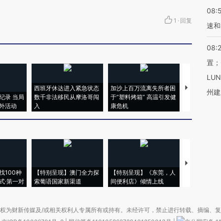
08:
1
·
回复
速和
08:
置；
LU
西班牙休达进入紧急状态
加沙上百万流离失所者困
视线｜HYR
州建
纪录 当局
数千非法移民从摩洛哥闯
于“塑料烤箱” 高温引发健
术：是什么
外活动
入
康危机
心“花钱找虐
【推广】走
找100种
【特别呈现】澳门全力探
【特别呈现】《东莞，人
会，让数智科
式·第一对
索葡语国家新渠道
间便利店》倾情上线
业
权为财新传媒及/或相关权利人专属所有或持有。未经许可，禁止进行转载、摘编、