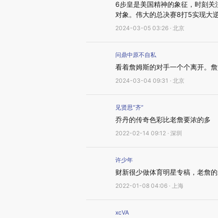
6步皇是美国精神的象征，时刻关
对象。伟大的总决赛8打5实现大
2024-03-05 03:26 · 北京
问鼎中原不自私
看着詹姆斯的对手一个个离开。詹
2024-03-04 09:31 · 北京
见贤思“齐”
乔丹的传奇色彩比老詹要浓的多
2022-02-14 09:12 · 深圳
许少年
财新很少做体育明星专稿，老詹的
2022-01-08 04:06 · 上海
xcVA