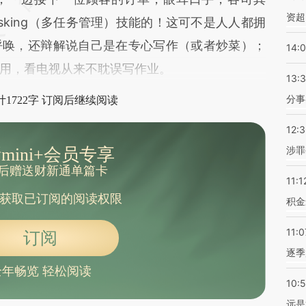
资超
tasking（多任务管理）技能的！这可不是人人都拥
呼唤，还辩解说自己是在专心写作（或者炒菜）；
14:
用，看电视从来不耽误写作业。
13:
分事
1722字 订阅后继续阅读
12:
涉罪
mini+会员专享
后赠送财新通单篇卡
11:1
获取已订阅的阅读权限
积金
11:0
订阅
逐季
全年畅览 轻松阅读
10:
远是