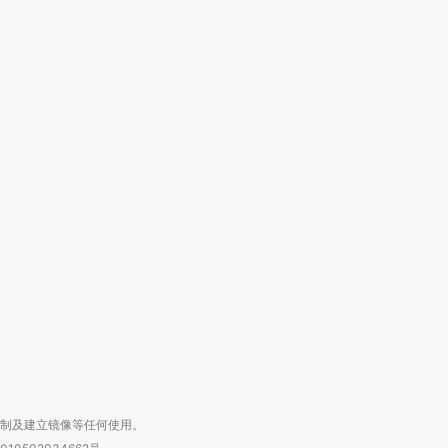
跨国走私7万
视线｜被称为“蟑螂”的印
视线｜“入侵”还是“人道危
检体内含3种
度Z世代 用街头抗争将教
机”？难民潮撕裂西班牙
秘鲁纳斯
育部长拱下台
飞地休达
13人遇难
进第四届链博
【商旅对话】华住集团
技“链”接产
【特别呈现】寻找100种
CFO：不靠规模取胜，华
【特别呈
有意思的生活方式·第三对
住三大增长引擎是什么？
有意思的
复制及建立镜像等任何使用。