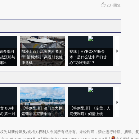
23
·
回复
致多瑙河
加沙上百万流离失所者困
视线｜HYROX的吸金
马航飞行员
二战沉船与
于“塑料烤箱” 高温引发健
术：是什么让中产们甘
粒摇头丸 尿
露出
康危机
心“花钱找虐”？
毒品
【推广】走
找100种
【特别呈现】澳门全力探
【特别呈现】《东莞，人
会，让数智科
式·第一对
索葡语国家新渠道
间便利店》倾情上线
业
权为财新传媒及/或相关权利人专属所有或持有。未经许可，禁止进行转载、摘编、