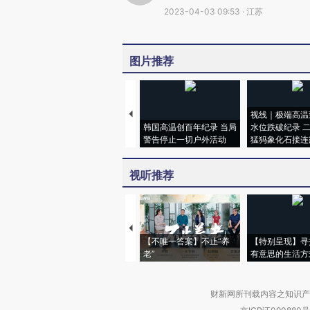
2023-04-03 09:53 · 江苏
图片推荐
视线｜极端高温
韩国高温创百年纪录 当局
水位跌破纪录 
警告停止一切户外活动
猛犸象化石接连
视听推荐
【不唯一答案】不止“养
【特别呈现】寻
老”
有意思的生活方
财新网所刊载内容之知识产