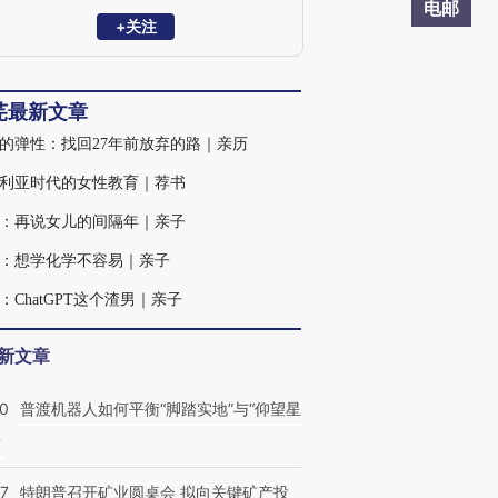
电邮
+关注
芫最新文章
的弹性：找回27年前放弃的路｜亲历
利亚时代的女性教育｜荐书
：再说女儿的间隔年｜亲子
：想学化学不容易｜亲子
：ChatGPT这个渣男｜亲子
新文章
00
普渡机器人如何平衡“脚踏实地”与“仰望星
？
57
特朗普召开矿业圆桌会 拟向关键矿产投