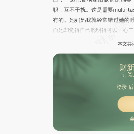
职，互不干扰。这是需要multi-
有的。她妈妈我就经常错过她的
而她却觉得自己聪明得可以一心二
本文共计
财新
订阅
登录
后