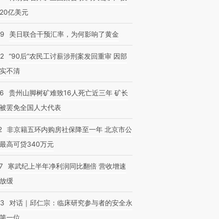
20亿美元
09
美日联合干预汇率，为何影响了黄金
32
“90后”农民工讨薪涉刑案发回重审 因部
实不清
36
贵州山脚树矿难致16人死亡近三年 矿长
被罢免全国人大代表
2
非京籍五环内购房社保降至一年 北京市公
最高可贷340万元
7
寒武纪上半年净利润同比翻倍 营收增速
放缓
53
对话｜邱仁宗：临床研究参与者的安全永
第一位