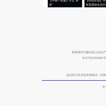
【不唯一答案】不止“养
【特别呈现】寻
老”
有意思的生活方
财新网所刊载内容之知识产
京ICP证090880号
违法和不良信息举报电话（涉网络暴力有
关