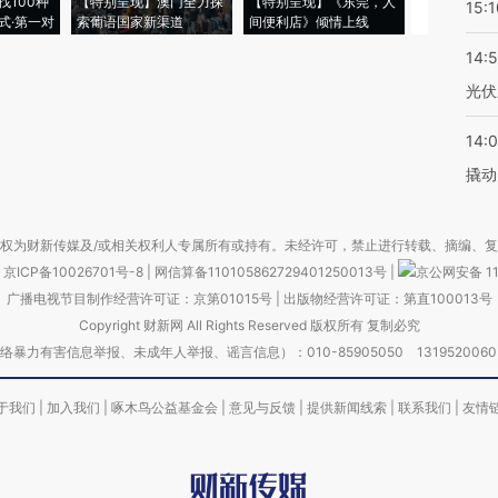
找100种
【特别呈现】澳门全力探
【特别呈现】《东莞，人
会，让数智科
15:1
式·第一对
索葡语国家新渠道
间便利店》倾情上线
业
14:
光伏
14:
撬动
权为财新传媒及/或相关权利人专属所有或持有。未经许可，禁止进行转载、摘编、
京ICP备10026701号-8
|
网信算备110105862729401250013号
|
京公网安备 11
广播电视节目制作经营许可证：京第01015号
|
出版物经营许可证：第直100013号
Copyright 财新网 All Rights Reserved 版权所有 复制必究
害信息举报、未成年人举报、谣言信息）：010-85905050 13195200605 举报邮
于我们
|
加入我们
|
啄木鸟公益基金会
|
意见与反馈
|
提供新闻线索
|
联系我们
|
友情