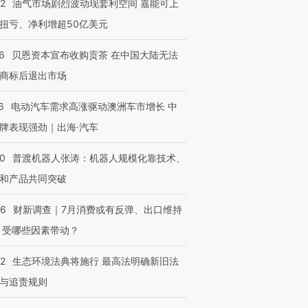
22
油气市场剧烈波动现套利空间 嘉能可上
扭亏、净利增超50亿美元
6
贝恩资本宣布收购贡茶 在中国大陆无法
商标后退出市场
6
电动汽车需求高涨驱动澳洲车市增长 中
牌表现强劲｜出海·汽车
00
普渡机器人张涛：机器人规模化靠技术、
和产品共同突破
OX的吸金
马航飞行员跨国走私7万
视线｜被称为“蟑螂”的印
让中产们甘
粒摇头丸 尿检体内含3种
度Z世代 用街头抗争将教
秘鲁纳斯
56
财新调查｜7月消费或有反弹、出口维持
”？
毒品
育部长拱下台
13人遇难
 受哪些因素带动？
42
生态环境法典将施行 最高法明确新旧法
与追责规则
进第四届链博
【商旅对话】华住集团