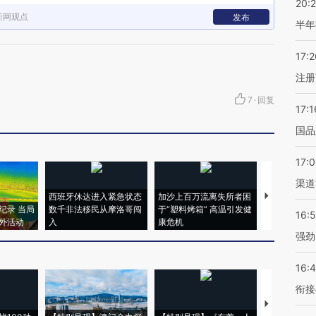
20:
新网观点
发布
半年
17:2
注册
7
·
回复
17:1
国品
17:
渠道
西班牙休达进入紧急状态
加沙上百万流离失所者困
视线｜HYR
纪录 当局
数千非法移民从摩洛哥闯
于“塑料烤箱” 高温引发健
术：是什么
16:
外活动
入
康危机
心“花钱找虐
强劲
16:
衔接
【推广】走