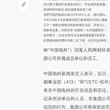
四川警方通报学生寝室内死亡：符合摔跌致颅脑损伤死亡，排除刑案
亚洲杯时间敲定 国足抽签将处第二档
清明节国内旅游出游2376.64万人次，预计国内旅游收入65.20亿元
今年2月的土耳其南部强震已致该国50399人遇难
辽宁一渔船在渤海北部盘锦港区失踪，共有3人失联
国家发改委：内部没有“全国统一大市场规划司”相关机构
温州警方：20岁女留学生在泰国遇害案3名犯罪嫌疑人已被刑拘
机票燃油附加费年内第二次下调：4月5日起单程最低30元
人社部：部署开展失业保险待遇发放等问题专项整治
称“中国电科”）回复人民网财经
市场监管总局通报15批次食品抽检不合格
北京消防：路口烧纸，先人收不到，环境受不了，失火更糟糕
团公司所属成员单位和员工。
中国民航局：上周国际客运通航国家已恢复至疫情前的约80%
国际足联取消秘鲁U17男足世界杯举办权
个人先行自付20%，河北将部分新冠治疗药品临时性纳入医保
中国电科新闻发言人表示，近日，
上海：全市1100余所中小学体育场地逐步对市民开放
都事业部（413）”和“CETC-
北京专项严打 “黑旅游车”非法运营
中国气象局：今年3月全国平均气温为1961年来历史第3高
有关中国电科的不实信息和言论
四月全国这些著名景区免费玩！多景区提醒：免门票仍须预约
不合格率3.2%，市场监管总局抽查343家企业眼镜产品
记录所涉单位和人员，非集团公
信息的行为，集团公司将保留追究