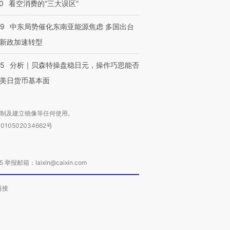
技“链”接产
【特别呈现】寻找100种
CFO：不靠规模取胜，华
【特别呈
0
看空消费的“三大误区”
有意思的生活方式·第三对
住三大增长引擎是什么？
有意思的
59
中东局势催化东南亚能源焦虑 多国出台
新政加速转型
05
分析｜贝森特操盘稳日元，操作巧思能否
美日货币基本面
复制及建立镜像等任何使用。
010502034662号
箱：laixin@caixin.com
链接