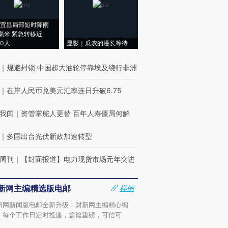
宜昌局部短时降雨
8毫米 紧急转移近
00人
显影｜瓜农的漫长等待
｜
规避封锁 中国超大油轮停靠埃及绕行非洲
｜
在岸人民币兑美元汇率连日升破6.75
我闻
｜
资管掌舵人更替 百年人寿僵局何解
｜
多国出台光伏新政加速转型
周刊
｜
【封面报道】电力现货市场元年突进
新网主编精选版电邮
样例
新网新闻版电邮全新升级！财新网主编精心编
，每个工作日定时投递，篇篇重磅，可信可
。