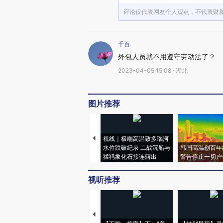
评论仅代表网友个人观点，不代表财
千百
外包人员就不用遵守劳动法了？
2023-04-05 15:08 · 湖北
图片推荐
视线｜极端高温致多瑙河
水位跌破纪录 二战沉船与
韩国高温创百年
猛犸象化石接连露出
警告停止一切户
视听推荐