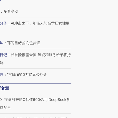
客
：
多看少动
分子
：
AI冲击之下，年轻人与高学历女性更
坤
：
耳闻目睹的几位律师
日记
：
长护险覆盖全国 筹资和服务给予将持
码
波
：
“沉睡”的10万亿元公积金
新文章
0
宇树科技IPO估值600亿元 DeepSeek参
略配售