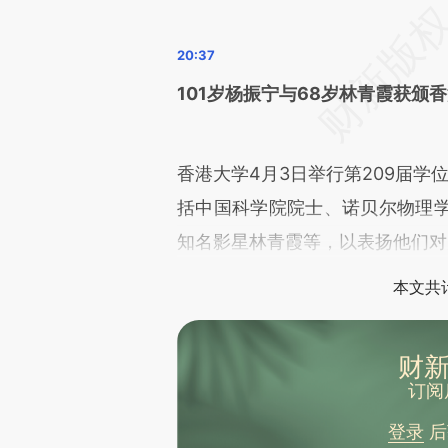
101岁杨振宁与68岁林青霞获颁
香港大学4月3日举行第209届学
括中国科学院院士、诺贝尔物理
知名影星林青霞等，以表扬他们对
本文共计
财新
订阅
登录
后