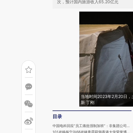
次，预计国内旅游收入65.20亿元
当地时间2023年2月20
新 丁刚
目录
中国电科回应“员工痛批强制加班”：非集团公司所属成员单位和员工
101岁杨振宁与68岁林青霞获颁香港大学荣誉博士学位