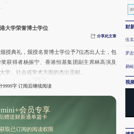
财
香港大学荣誉博士学位
分享此文章
伍戈
位颁授典礼，颁授名誉博士学位予7位杰出人士，包
罗志
学奖获得者杨振宁、香港恒基集团副主席林高演及
易峘
大学、社会或学术方面的杰出贡献。
视
9999字 订阅后继续阅读
mini+会员专享
后赠送财新通单篇卡
获取已订阅的阅读权限