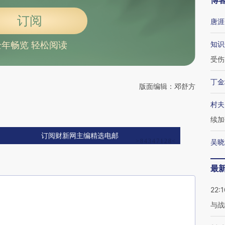
博
订阅
唐涯
知识
全年畅览 轻松阅读
受伤
丁金
版面编辑：邓舒方
村夫
续加
订阅财新网主编精选电邮
吴晓
最
22:1
与战