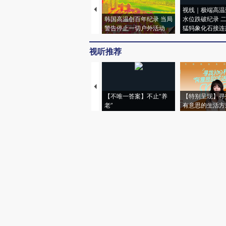
视线｜极端高温
韩国高温创百年纪录 当局
水位跌破纪录 
警告停止一切户外活动
猛犸象化石接连
视听推荐
【不唯一答案】不止“养
【特别呈现】寻
老”
有意思的生活方