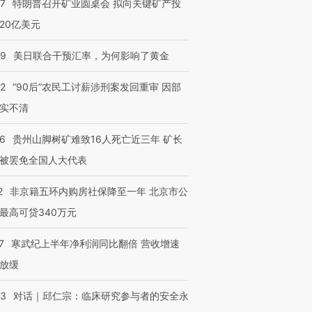
57
特朗普召开矿业圆桌会 拟向关键矿产投
跨国走私7万
视线｜被称为“蟑螂”的印
视线｜“入侵”还是“人道危
20亿美元
检体内含3种
度Z世代 用街头抗争将教
机”？难民潮撕裂西班牙
秘鲁纳斯
育部长拱下台
飞地休达
13人遇难
09
美日联合干预汇率，为何影响了黄金
32
“90后”农民工讨薪涉刑案发回重审 因部
实不清
进第四届链博
【商旅对话】华住集团
技“链”接产
【特别呈现】寻找100种
CFO：不靠规模取胜，华
【特别呈
36
贵州山脚树矿难致16人死亡近三年 矿长
有意思的生活方式·第三对
住三大增长引擎是什么？
有意思的
被罢免全国人大代表
2
非京籍五环内购房社保降至一年 北京市公
最高可贷340万元
7
寒武纪上半年净利润同比翻倍 营收增速
放缓
53
对话｜邱仁宗：临床研究参与者的安全永