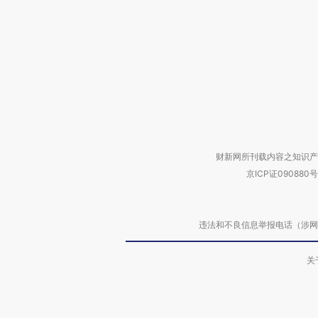
财新网所刊载内容之知识产
京ICP证090880号
违法和不良信息举报电话（涉网络暴力有
关