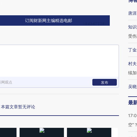
博
释
唐涯
订阅财新网主编精选电邮
知识
受伤
丁金
村夫
续加
新网观点
发布
吴晓
最
本篇文章暂无评论
17:
空”