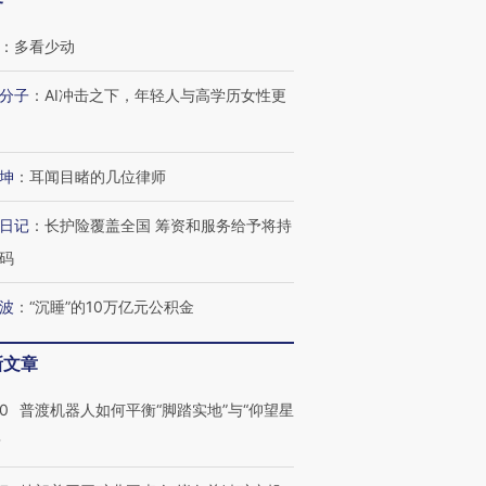
客
：
多看少动
分子
：
AI冲击之下，年轻人与高学历女性更
坤
：
耳闻目睹的几位律师
日记
：
长护险覆盖全国 筹资和服务给予将持
码
波
：
“沉睡”的10万亿元公积金
新文章
00
普渡机器人如何平衡“脚踏实地”与“仰望星
？