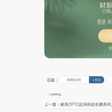
财新
订阅
登录
后
话题：
#360公司
+关注
Loading...
上一篇：被美CFTC起诉的赵长鹏系