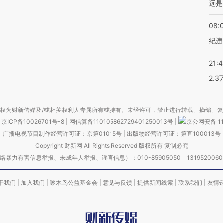
远是
08:
纪违
21:
2.
权为财新传媒及/或相关权利人专属所有或持有。未经许可，禁止进行转载、摘编、
京ICP备10026701号-8
|
网信算备110105862729401250013号
|
京公网安备 11
广播电视节目制作经营许可证：京第01015号
|
出版物经营许可证：第直100013号
Copyright 财新网 All Rights Reserved 版权所有 复制必究
害信息举报、未成年人举报、谣言信息）：010-85905050 13195200605 举报邮
于我们
|
加入我们
|
啄木鸟公益基金会
|
意见与反馈
|
提供新闻线索
|
联系我们
|
友情