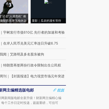
侵”还是“人道危机” 难
撕裂西班牙飞地休达
显影｜瓜农的漫长等待
｜
宇树发行市值610亿 先行者的加速和考验
｜
在岸人民币兑美元汇率连日升破6.75
我闻
｜
艾路明及多名股东被拘
｜
特朗普再签两份行政令限制出生公民权
周刊
｜
【封面报道】电力现货市场元年突进
新网主编精选版电邮
样例
新网新闻版电邮全新升级！财新网主编精心编
，每个工作日定时投递，篇篇重磅，可信可
。