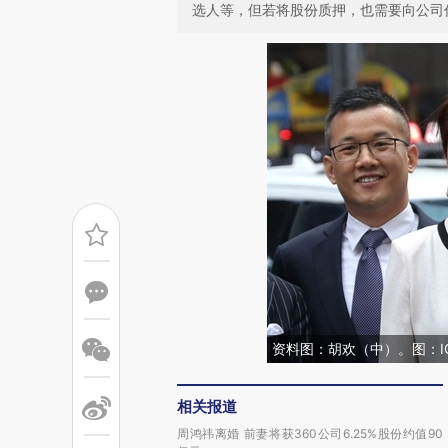
选人等，但若将股份质押，也需要向公司
资料图：胡欢（中）。图：IC 
相关报道
周鸿祎离婚 前妻将获360公司6.25%股份约值90