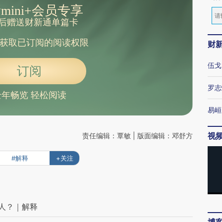
mini+会员专享
后赠送财新通单篇卡
获取已订阅的阅读权限
财
伍戈
订阅
罗志
全年畅览 轻松阅读
易峘
视
责任编辑：覃敏 | 版面编辑：邓舒方
#解释
+关注
何人？｜解释