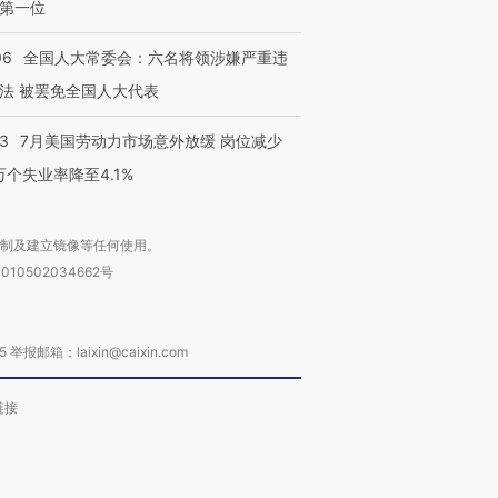
第一位
06
全国人大常委会：六名将领涉嫌严重违
法 被罢免全国人大代表
43
7月美国劳动力市场意外放缓 岗位减少
3万个失业率降至4.1%
复制及建立镜像等任何使用。
010502034662号
箱：laixin@caixin.com
链接