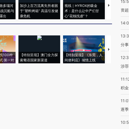
15:
致多瑙河
加沙上百万流离失所者困
视线｜HYROX的吸金
马航飞行员
资超
二战沉船与
于“塑料烤箱” 高温引发健
术：是什么让中产们甘
粒摇头丸 尿
露出
康危机
心“花钱找虐”？
毒品
14:
13:
分事
【推广】走
找100种
【特别呈现】澳门全力探
【特别呈现】《东莞，人
会，让数智科
12:
式·第一对
索葡语国家新渠道
间便利店》倾情上线
业
涉罪
11:1
积金
11:0
逐季
10: