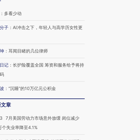
客
：
多看少动
分子
：
AI冲击之下，年轻人与高学历女性更
坤
：
耳闻目睹的几位律师
日记
：
长护险覆盖全国 筹资和服务给予将持
码
波
：
“沉睡”的10万亿元公积金
新文章
43
7月美国劳动力市场意外放缓 岗位减少
3万个失业率降至4.1%