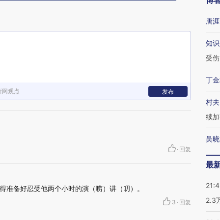
博
唐涯
知识
受伤
丁金
新网观点
发布
村夫
续加
吴晓
·
回复
最
21:
得准备好忍受他两个小时的演（唠）讲（叨）。
2.
3
·
回复