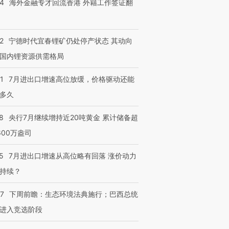
14
海外金融专才回流香港 外籍工作签证翻
2
宁德时代宜春锂矿仍处停产状态 其动向
跨国走私7万
视线｜被称为“蟑螂”的印
视线｜“入侵”还是“人道危
国内锂资源供需格局
检体内含3种
度Z世代 用街头抗争将教
机”？难民潮撕裂西班牙
秘鲁纳斯
育部长拱下台
飞地休达
13人遇难
1
7月进出口增速高位放缓，价格驱动还能
多久
8
央行7月继续增持近20吨黄金 累计储备超
进第四届链博
【商旅对话】华住集团
600万盎司
技“链”接产
【特别呈现】寻找100种
CFO：不靠规模取胜，华
【特别呈
有意思的生活方式·第三对
住三大增长引擎是什么？
有意思的
5
7月进出口增速从高位略有回落 涨价动力
持续？
07
下周前瞻：生态环境法典施行；巴西总统
进入竞选阶段