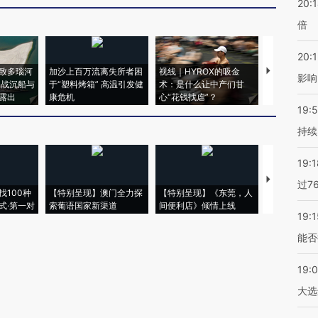
20:
倍
20:1
致多瑙河
加沙上百万流离失所者困
视线｜HYROX的吸金
马航飞行员
影响
二战沉船与
于“塑料烤箱” 高温引发健
术：是什么让中产们甘
粒摇头丸 尿
露出
康危机
心“花钱找虐”？
毒品
19:5
持续
19:1
【推广】走
过7
找100种
【特别呈现】澳门全力探
【特别呈现】《东莞，人
会，让数智科
式·第一对
索葡语国家新渠道
间便利店》倾情上线
业
19:1
能否
19:
大选