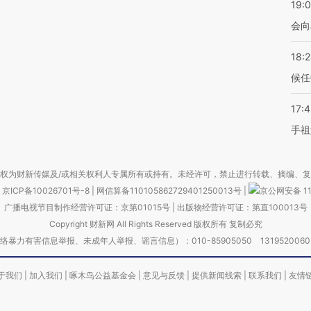
19:0
会向
18:
候任
17:
手祖
权为财新传媒及/或相关权利人专属所有或持有。未经许可，禁止进行转载、摘编、
京ICP备10026701号-8
|
网信算备110105862729401250013号
|
京公网安备 11
广播电视节目制作经营许可证：京第01015号
|
出版物经营许可证：第直100013号
Copyright 财新网 All Rights Reserved 版权所有 复制必究
害信息举报、未成年人举报、谣言信息）：010-85905050 13195200605 举报邮
于我们
|
加入我们
|
啄木鸟公益基金会
|
意见与反馈
|
提供新闻线索
|
联系我们
|
友情