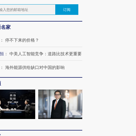
订阅
新名家
：
停不下来的价格？
恒
：
中美人工智能竞争：道路比技术更重要
：
海外能源供给缺口对中国的影响
频