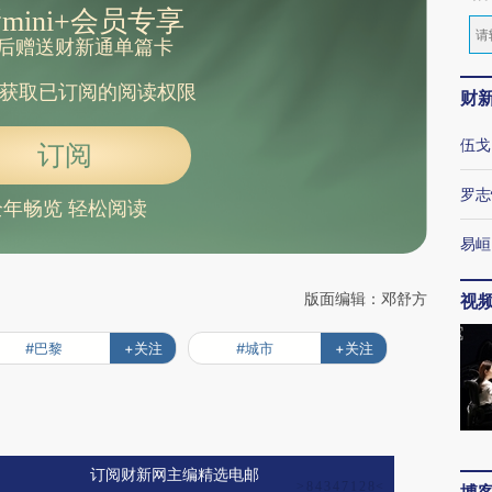
mini+会员专享
后赠送财新通单篇卡
获取已订阅的阅读权限
财
伍戈
订阅
罗志
全年畅览 轻松阅读
易峘
版面编辑：邓舒方
视
#巴黎
+关注
#城市
+关注
订阅财新网主编精选电邮