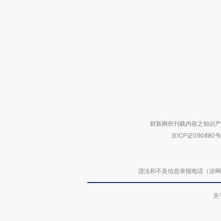
财新网所刊载内容之知识产
京ICP证090880号
违法和不良信息举报电话（涉网络暴力有
关