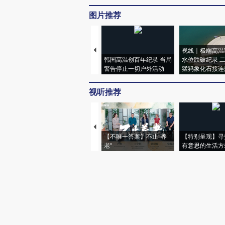
图片推荐
视线｜极端高温
韩国高温创百年纪录 当局
水位跌破纪录 
警告停止一切户外活动
猛犸象化石接连
视听推荐
【不唯一答案】不止“养
【特别呈现】寻
老”
有意思的生活方