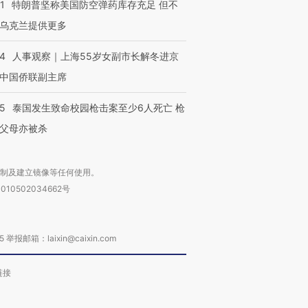
1
特朗普坚称美国防空弹药库存充足 但不
乌克兰提供更多
24
人事观察｜上海55岁女副市长解冬进京
中国侨联副主席
45
泰国发生致命校园枪击案至少6人死亡 枪
父母亦被杀
复制及建立镜像等任何使用。
010502034662号
箱：laixin@caixin.com
链接