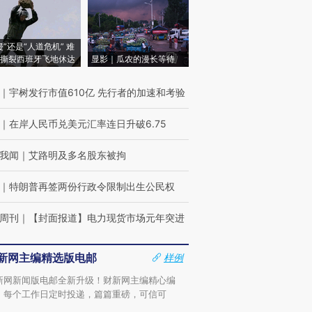
侵”还是“人道危机” 难
撕裂西班牙飞地休达
显影｜瓜农的漫长等待
｜
宇树发行市值610亿 先行者的加速和考验
｜
在岸人民币兑美元汇率连日升破6.75
我闻
｜
艾路明及多名股东被拘
｜
特朗普再签两份行政令限制出生公民权
周刊
｜
【封面报道】电力现货市场元年突进
新网主编精选版电邮
样例
新网新闻版电邮全新升级！财新网主编精心编
，每个工作日定时投递，篇篇重磅，可信可
。