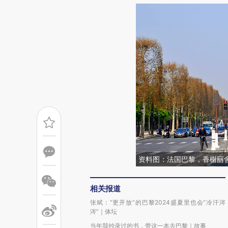
资料图：法国巴黎，香榭丽
相关报道
张斌：“更开放”的巴黎2024盛夏里也会“冷汗涔
涔”｜体坛
当年我抄录过的书，带这一本去巴黎｜故事