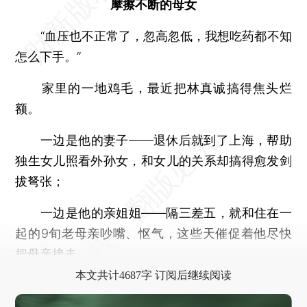
摩擦不断的母女
“血压也不正常了，忽高忽低，我想吃药都不知
怎么下手。”
家里的一地鸡毛，最近把林真诚搞得焦头烂
额。
一边是他的妻子——退休后就到了上海，帮助
独生女儿照看外孙女，和女儿的关系却搞得愈发剑
拔弩张；
一边是他的亲姐姐——隔三差五，就和住在一
起的9旬老母亲吵嘴、怄气，这些天催促着他尽快
把母亲接走。
本文共计4687字 订阅后继续阅读