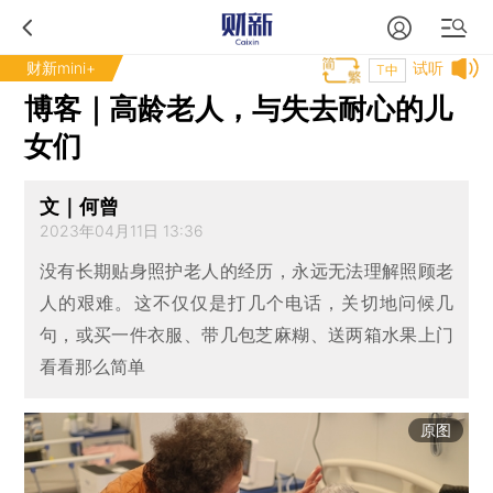
财新mini+
试听
T中
博客｜高龄老人，与失去耐心的儿
女们
文｜何曾
2023年04月11日 13:36
没有长期贴身照护老人的经历，永远无法理解照顾老
人的艰难。这不仅仅是打几个电话，关切地问候几
句，或买一件衣服、带几包芝麻糊、送两箱水果上门
看看那么简单
原图