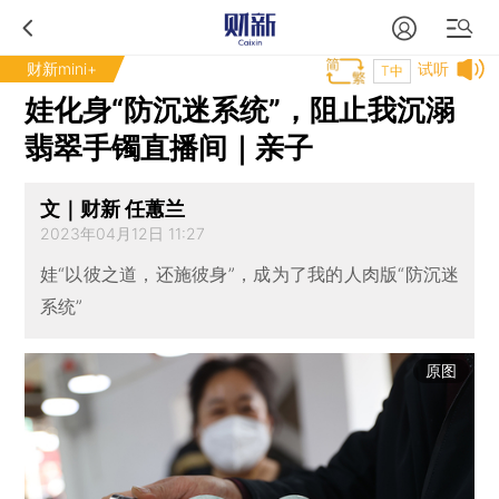
财新mini+
试听
T中
娃化身“防沉迷系统”，阻止我沉溺
翡翠手镯直播间｜亲子
文｜财新 任蕙兰
2023年04月12日 11:27
娃“以彼之道，还施彼身”，成为了我的人肉版“防沉迷
系统”
原图