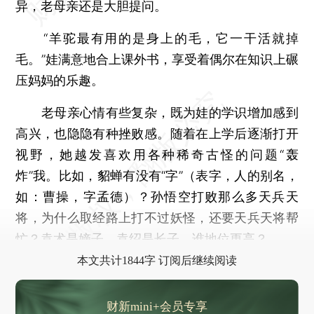
异，老母亲还是大胆提问。
“羊驼最有用的是身上的毛，它一干活就掉
毛。”娃满意地合上课外书，享受着偶尔在知识上碾
压妈妈的乐趣。
老母亲心情有些复杂，既为娃的学识增加感到
高兴，也隐隐有种挫败感。随着在上学后逐渐打开
视野，她越发喜欢用各种稀奇古怪的问题“轰
炸”我。比如，貂蝉有没有“字”（表字，人的别名，
如：曹操，字孟德）？孙悟空打败那么多天兵天
将，为什么取经路上打不过妖怪，还要天兵天将帮
忙？袁术是嫡子，袁绍是长子，谁地位更高？……
本文共计1844字 订阅后继续阅读
财新mini+会员专享