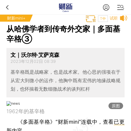
财新mini+
试听
T中
从哈佛学者到传奇外交家｜多面基
辛格③
文｜沃尔特·艾萨克森
2023年12月02日 08:39
基辛格既是战略家，也是战术家。他心思的强项在于
从宏大到微小的运作，他胸中既有宏伟的地缘战略规
划，也怀揣着无数细微战术的谈判杠杆
原图
1962年的基辛格
《多面基辛格》“财新mini”连载中，查看
已更
新内容