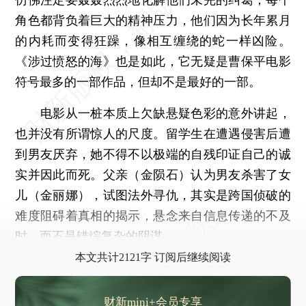
角色都背负着巨大的精神压力，他们因为长年累月
的内耗而变得狂躁，像相互缠绕的蛇一样凶险。
《涉过愤怒的海》也是如此，它无疑是曹保平电影
符号最多的一部作品，但却不是最好的一部。
电影从一桩本质上欠缺悬疑色彩的意外讲起，
也并没有所谓惊人的尺度。留学生在遭遇侵害后遭
到男友厌弃，她不得不以极端的自残印证自己的诚
实并因此而死。父亲（金陨石）认为男友杀害了女
儿（金丽娜），试图法外寻仇，其实是跨国侦破的
难度阻碍着真相的揭示，悬念来自信息传递的不及
时，而不是错综复杂的阴谋。
本文共计2121字 订阅后继续阅读
财新mini+会员专享