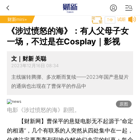
财新mini+
试听
T中
《涉过愤怒的海》：有人父母子女
一场，不过是在Cosplay｜影视
文｜财新 关聪
2023年12月16日 08:34
主线辗转腾挪、多次断而复续——2023年国产悬疑片
的通病也出现在了曹保平的作品中
原图
电影《涉过愤怒的海》剧照。
【财新网】
曹保平的悬疑电影无不起源于“命定
的相遇”，几个有联系的人突然从四处集中在一起，
仿佛注定要轰轰烈烈地化解他们未完的纠葛；每个