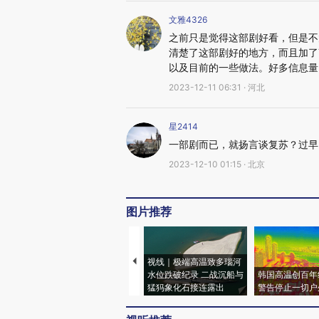
文雅4326
之前只是觉得这部剧好看，但是不
清楚了这部剧好的地方，而且加了
以及目前的一些做法。好多信息量
2023-12-11 06:31 · 河北
星2414
一部剧而已，就扬言谈复苏？过早
2023-12-10 01:15 · 北京
图片推荐
视线｜极端高温致多瑙河
水位跌破纪录 二战沉船与
韩国高温创百年
猛犸象化石接连露出
警告停止一切户