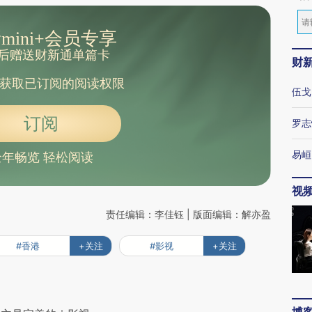
mini+会员专享
后赠送财新通单篇卡
财
获取已订阅的阅读权限
伍戈
订阅
罗志
易峘
全年畅览 轻松阅读
视
责任编辑：李佳钰 | 版面编辑：解亦盈
#香港
+关注
#影视
+关注