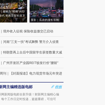
｜被称为“蟑螂”的印
世代 将教育部长拱下
显影｜瓜农的漫长等待
｜
境外收入征税 保险收益缴交已启动
｜
河南“三支一扶”考试舞弊 警方介入侦查
｜
特朗普再上台后中国留学生获签数量大减
｜
广州开发区产业园REIT较发行价“腰斩”
周刊
｜
【封面报道】电力现货市场元年突进
新网主编精选版电邮
样例
新网新闻版电邮全新升级！财新网主编精心编
，每个工作日定时投递，篇篇重磅，可信可
。