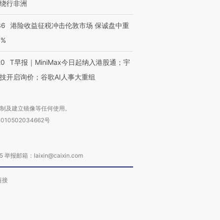
绕行非洲
36
港险收益征税冲击伦敦市场 保诚盘中重
进第四届链博
【商旅对话】华住集团
3%
技“链”接产
【特别呈现】寻找100种
CFO：不靠规模取胜，华
【特别呈
有意思的生活方式·第三对
住三大增长引擎是什么？
有意思的
20
T早报｜MiniMax今日起纳入港股通；宇
技开启询价；谷歌AI人事大重组
复制及建立镜像等任何使用。
010502034662号
箱：laixin@caixin.com
链接