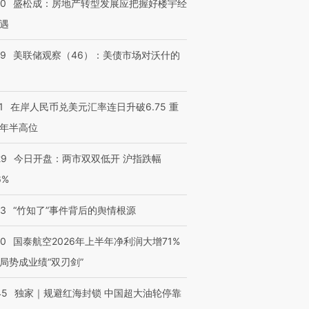
50
盛松成：房地产转型发展应把握好楼宇经
遇
39
美联储观察（46）：美债市场对沃什的
1
在岸人民币兑美元汇率连日升破6.75 重
年半高位
29
今日开盘：两市双双低开 沪指跌幅
6%
13
“竹知了”事件背后的舆情根源
10
国泰航空2026年上半年净利润大增71%
跨国走私7万
视线｜HY
局势成业绩“双刃剑”
检体内含3种
泽连斯基密集出访美英 索
秘鲁纳斯卡观光飞机坠毁
术：是什
要防空导弹“救急”
13人遇难
心“花钱找
45
独家｜规避红海封锁 中国超大油轮停靠