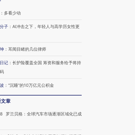
客
：
多看少动
分子
：
AI冲击之下，年轻人与高学历女性更
坤
：
耳闻目睹的几位律师
日记
：
长护险覆盖全国 筹资和服务给予将持
码
波
：
“沉睡”的10万亿元公积金
新文章
58
罗兰贝格：全球汽车市场逐渐区域化已成