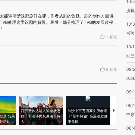
10:
济机
太能讲清楚这部剧好在哪，作者从剧的议题、剧的制作方面讲
TVB处理这类议题的背景。最后一部分梳理了TVB的发展过程，
10:
！
考验
3
·
回复
10:1
回三
09:
5
·
回复
0.3
09:
09:
西班牙休达进入紧急状态
加沙上百万流离失所者困
马航飞行员
中东
纪录 当局
数千非法移民从摩洛哥闯
于“塑料烤箱” 高温引发健
粒摇头丸 尿
外活动
入
康危机
毒品
08: