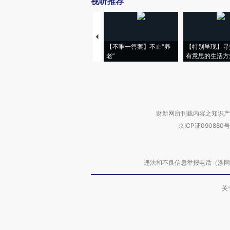
视听推荐
【不唯一答案】不止“养
【特别呈现】寻
老”
有意思的生活方
财新网所刊载内容之知识产
京ICP证090880号
违法和不良信息举报电话（涉网络暴力有
关