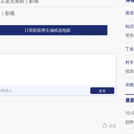
博
女主是完美的｜影视
间｜影视
唐涯
知识
订阅财新网主编精选电邮
受伤
丁金
村夫
续加
吴晓
新网观点
发布
最
10:
趋势
·
回复