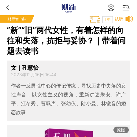
财新mini+
试听
T中
“新”“旧”两代女性，有着怎样的向
往和失落，抗拒与妥协？｜带着问
题去读书
文｜孔慧怡
2023年12月16日 16:44
作者一反男性中心的传记传统，寻找历史中失落的女
性声音，以女性主义的视角，重新讲述朱安、许广
平、江冬秀、曹珮声、张幼仪、陆小曼、林徽音的婚
恋故事
原图