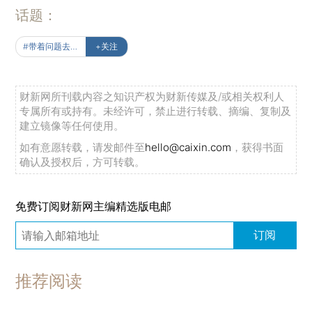
话题：
#带着问题去读书
+关注
财新网所刊载内容之知识产权为财新传媒及/或相关权利人
专属所有或持有。未经许可，禁止进行转载、摘编、复制及
建立镜像等任何使用。
如有意愿转载，请发邮件至
hello@caixin.com
，获得书面
确认及授权后，方可转载。
免费订阅财新网主编精选版电邮
订阅
推荐阅读