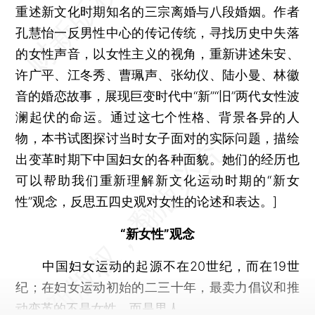
重述新文化时期知名的三宗离婚与八段婚姻。作者
孔慧怡一反男性中心的传记传统，寻找历史中失落
的女性声音，以女性主义的视角，重新讲述朱安、
许广平、江冬秀、曹珮声、张幼仪、陆小曼、林徽
音的婚恋故事，展现巨变时代中“新”“旧”两代女性波
澜起伏的命运。通过这七个性格、背景各异的人
物，本书试图探讨当时女子面对的实际问题，描绘
出变革时期下中国妇女的各种面貌。她们的经历也
可以帮助我们重新理解新文化运动时期的“新女
性”观念，反思五四史观对女性的论述和表达。]
“新女性”观念
中国妇女运动的起源不在20世纪，而在19世
纪；在妇女运动初始的二三十年，最卖力倡议和推
动变革的不是女性，而是男人。