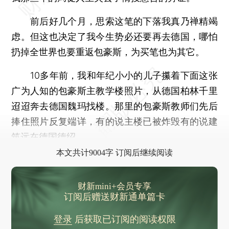
前后好几个月，思索这笔的下落我真乃禅精竭
虑。但这也决定了我今生势必还要再去德国，哪怕
扔掉全世界也要重返包豪斯，为买笔也为其它。
10多年前，我和年纪小小的儿子攥着下面这张
广为人知的包豪斯主教学楼照片，从德国柏林千里
迢迢奔去德国魏玛找楼。那里的包豪斯教师们先后
捧住照片反复端详，有的说主楼已被炸毁有的说建
筑远在德国德绍。
本文共计9004字 订阅后继续阅读
财新mini+会员专享
订阅后赠送财新通单篇卡
登录
后获取已订阅的阅读权限