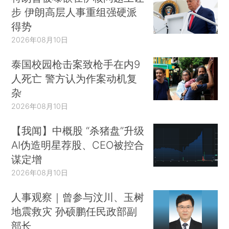
步 伊朗高层人事重组强硬派
得势
2026年08月10日
泰国校园枪击案致枪手在内9
人死亡 警方认为作案动机复
杂
2026年08月10日
【我闻】中概股 “杀猪盘”升级
AI伪造明星荐股、CEO被控合
谋定增
2026年08月10日
人事观察｜曾参与汶川、玉树
地震救灾 孙硕鹏任民政部副
部长