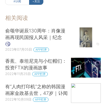
#讣闻
+关注
相关阅读
俞颂华诞辰130周年：肖像漫
画再现民国报人风采｜纪念
2023年07月05日
APP打开
香蕉、泰坦尼克与小红帽们：
投资FTX的漫画故事
2022年11月25日
APP打开
有“人肉打印机”之称的韩国漫
画家金政基去世，47岁｜讣闻
2022年10月09日
APP打开