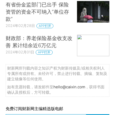
有省份金监部门已出手 保险
资管的资金不可纳入“单位存
款”
2024年02月28日
APP打开
财政部：养老保险基金收支改
善 累计结余近6万亿元
2024年02月01日
APP打开
财新网所刊载内容之知识产权为财新传媒及/或相关权利人
专属所有或持有。未经许可，禁止进行转载、摘编、复制及
建立镜像等任何使用。
如有意愿转载，请发邮件至
hello@caixin.com
，获得书面
确认及授权后，方可转载。
免费订阅财新网主编精选版电邮