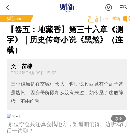
财新mini+
试听
T中
【卷五：地藏香】第三十六章《测
字》｜历史传奇小说《黑煞》（连
载）
文｜苗棣
2024年04月09日 15:56
三小姐虽是在京城中长大，也听说过西城有个瓦子甚
是热闹，因身份所限却从没有来过，如今见了这般阵
势，不由咋舌
原图
“那位李总兵还真会找地方，难道咱们得一边听着词
话一边聊？”