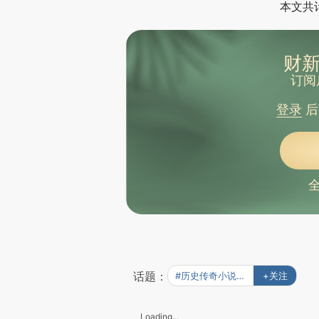
本文共计
财新
订阅
登录
后
话题：
#历史传奇小说《黑煞》
+关注
Loading...