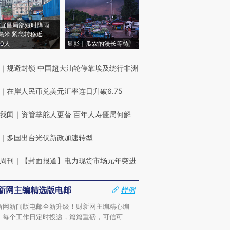
宜昌局部短时降雨
8毫米 紧急转移近
00人
显影｜瓜农的漫长等待
｜
规避封锁 中国超大油轮停靠埃及绕行非洲
｜
在岸人民币兑美元汇率连日升破6.75
我闻
｜
资管掌舵人更替 百年人寿僵局何解
｜
多国出台光伏新政加速转型
周刊
｜
【封面报道】电力现货市场元年突进
新网主编精选版电邮
样例
新网新闻版电邮全新升级！财新网主编精心编
，每个工作日定时投递，篇篇重磅，可信可
。