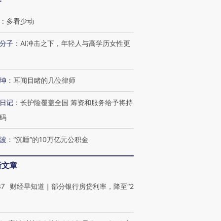
客
：
多看少动
分子
：
AI冲击之下，年轻人与高学历女性更
坤
：
耳闻目睹的几位律师
日记
：
长护险覆盖全国 筹资和服务给予将持
码
波
：
“沉睡”的10万亿元公积金
新文章
37
财经早知道｜部分银行房贷利率，降至“2