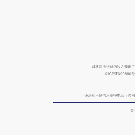
财新网所刊载内容之知识产
京ICP证090880号
违法和不良信息举报电话（涉网络暴力有
关