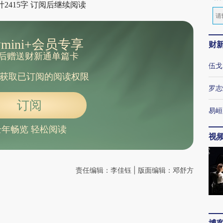
2415字 订阅后继续阅读
mini+会员专享
财
后赠送财新通单篇卡
伍戈
获取已订阅的阅读权限
罗志
订阅
易峘
全年畅览 轻松阅读
视
责任编辑：李佳钰 | 版面编辑：邓舒方