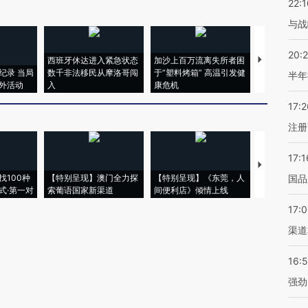
22:1
与战
20:
西班牙休达进入紧急状态
加沙上百万流离失所者困
视线｜HYR
纪录 当局
数千非法移民从摩洛哥闯
于“塑料烤箱” 高温引发健
术：是什么
半年
外活动
入
康危机
心“花钱找虐
17:2
注册
17:1
【推广】走
找100种
【特别呈现】澳门全力探
【特别呈现】《东莞，人
会，让数智科
国品
式·第一对
索葡语国家新渠道
间便利店》倾情上线
业
17:
渠道
16:
强劲