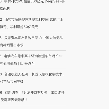
0
宇树科技IPO估值600亿元 DeepSeek参
略配售
22
油气市场剧烈波动现套利空间 嘉能可上
OX的吸金
马航飞行员跨国走私7万
视线｜被称为“蟑螂”的印
让中产们甘
粒摇头丸 尿检体内含3种
度Z世代 用街头抗争将教
秘鲁纳斯
扭亏、净利增超50亿美元
”？
毒品
育部长拱下台
13人遇难
6
贝恩资本宣布收购贡茶 在中国大陆无法
商标后退出市场
6
电动汽车需求高涨驱动澳洲车市增长 中
进第四届链博
【商旅对话】华住集团
技“链”接产
牌表现强劲｜出海·汽车
【特别呈现】寻找100种
CFO：不靠规模取胜，华
【特别呈
有意思的生活方式·第三对
住三大增长引擎是什么？
有意思的
00
普渡机器人张涛：机器人规模化靠技术、
和产品共同突破
56
财新调查｜7月消费或有反弹、出口维持
 受哪些因素带动？