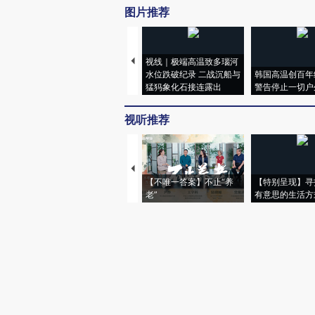
图片推荐
视线｜极端高温致多瑙河
水位跌破纪录 二战沉船与
韩国高温创百年
猛犸象化石接连露出
警告停止一切户
视听推荐
【不唯一答案】不止“养
【特别呈现】寻
老”
有意思的生活方