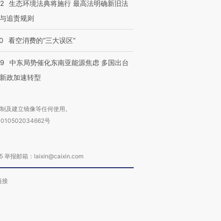
42
生态环境法典将施行 最高法明确新旧法
与追责规则
0
看空消费的“三大误区”
59
中东局势催化东南亚能源焦虑 多国出台
新政加速转型
复制及建立镜像等任何使用。
010502034662号
箱：laixin@caixin.com
链接