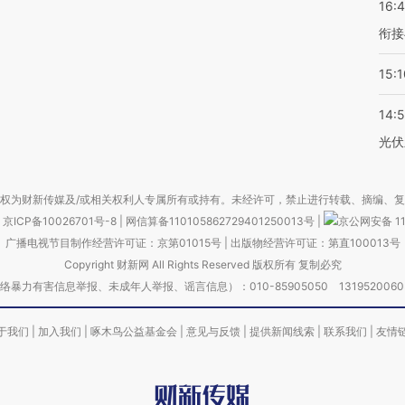
16:
衔接
15:1
14:
光伏
权为财新传媒及/或相关权利人专属所有或持有。未经许可，禁止进行转载、摘编、
京ICP备10026701号-8
|
网信算备110105862729401250013号
|
京公网安备 11
广播电视节目制作经营许可证：京第01015号
|
出版物经营许可证：第直100013号
Copyright 财新网 All Rights Reserved 版权所有 复制必究
害信息举报、未成年人举报、谣言信息）：010-85905050 13195200605 举报邮
于我们
|
加入我们
|
啄木鸟公益基金会
|
意见与反馈
|
提供新闻线索
|
联系我们
|
友情