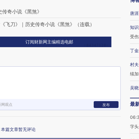
博
史传奇小说《黑煞》
唐涯
章《飞刀》｜历史传奇小说《黑煞》（连载）
知识
受伤
订阅财新网主编精选电邮
丁金
村夫
续加
吴晓
最
新网观点
发布
06:
字头
本篇文章暂无评论