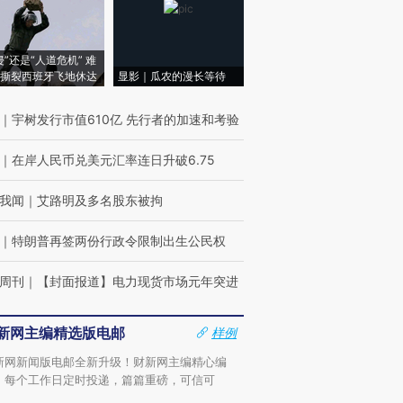
侵”还是“人道危机” 难
撕裂西班牙飞地休达
显影｜瓜农的漫长等待
｜
宇树发行市值610亿 先行者的加速和考验
｜
在岸人民币兑美元汇率连日升破6.75
我闻
｜
艾路明及多名股东被拘
｜
特朗普再签两份行政令限制出生公民权
周刊
｜
【封面报道】电力现货市场元年突进
新网主编精选版电邮
样例
新网新闻版电邮全新升级！财新网主编精心编
，每个工作日定时投递，篇篇重磅，可信可
。