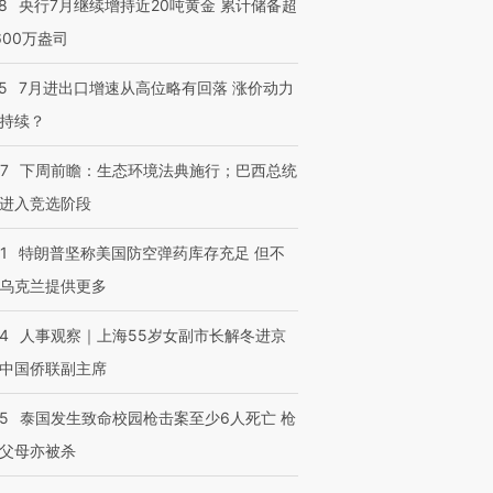
8
央行7月继续增持近20吨黄金 累计储备超
600万盎司
5
7月进出口增速从高位略有回落 涨价动力
持续？
07
下周前瞻：生态环境法典施行；巴西总统
进入竞选阶段
跨国走私7万
视线｜被称为“蟑螂”的印
视线｜“入侵”还是“人道危
检体内含3种
度Z世代 用街头抗争将教
机”？难民潮撕裂西班牙
秘鲁纳斯
1
特朗普坚称美国防空弹药库存充足 但不
育部长拱下台
飞地休达
13人遇难
乌克兰提供更多
24
人事观察｜上海55岁女副市长解冬进京
中国侨联副主席
进第四届链博
【商旅对话】华住集团
技“链”接产
【特别呈现】寻找100种
CFO：不靠规模取胜，华
【特别呈
45
泰国发生致命校园枪击案至少6人死亡 枪
有意思的生活方式·第三对
住三大增长引擎是什么？
有意思的
父母亦被杀