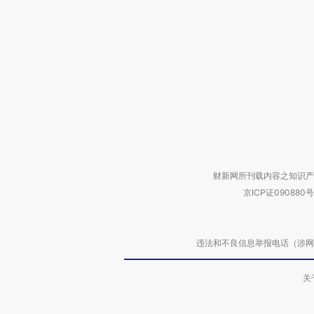
财新网所刊载内容之知识产
京ICP证090880号
违法和不良信息举报电话（涉网络暴力有
关