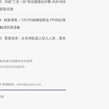
40
河南“三支一扶”考试规模化作弊 内外勾结
获取试卷
4
财新调查｜7月CPI或继续降温 PPI同比增
触顶回落迹象
00
普渡张涛：从专用机器人切入人形，更具
复制及建立镜像等任何使用。
010502034662号
箱：laixin@caixin.com
链接