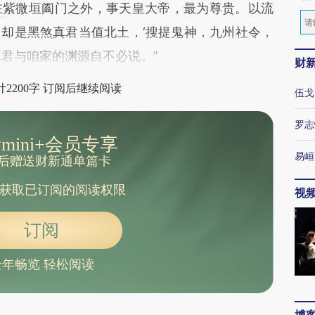
在紫微垣阖门之外，事天皇大帝，最为尊贵。以流
却是黑煞真君当值北土，‘搜提鬼神，九州社令，
真君与咱家的渊源自不必说。”
财
2200字 订阅后继续阅读
伍戈
罗志
mini+会员专享
易峘
后赠送财新通单篇卡
获取已订阅的阅读权限
视
订阅
全年畅览 轻松阅读