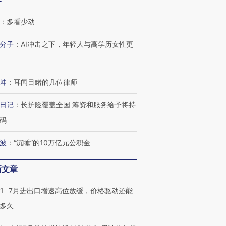
客
：
多看少动
分子
：
AI冲击之下，年轻人与高学历女性更
坤
：
耳闻目睹的几位律师
日记
：
长护险覆盖全国 筹资和服务给予将持
码
波
：
“沉睡”的10万亿元公积金
新文章
1
7月进出口增速高位放缓，价格驱动还能
多久