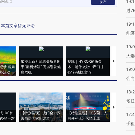
19:1
新网观点
发布
过7
19:1
本篇文章暂无评论
能否
19:
大选
加沙上百万流离失所者困
视线｜HYROX的吸金
马航飞行员
纪录 当局
于“塑料烤箱” 高温引发健
术：是什么让中产们甘
粒摇头丸 尿
19:0
外活动
康危机
心“花钱找虐”？
毒品
会向
18:
候任
【推广】走
找100种
【特别呈现】澳门全力探
【特别呈现】《东莞，人
会，让数智科
17:
式·第一对
索葡语国家新渠道
间便利店》倾情上线
业
手祖