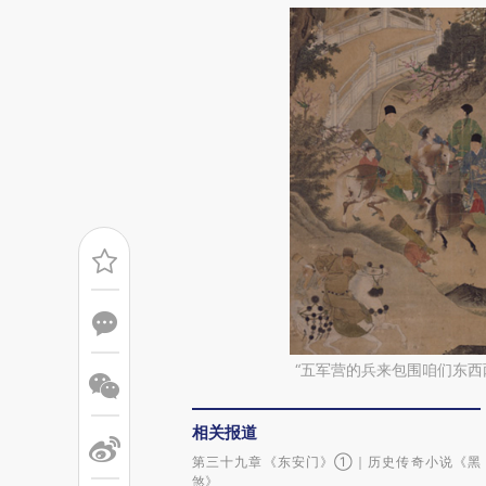
“五军营的兵来包围咱们东西
相关报道
第三十九章《东安门》①｜历史传奇小说《黑
煞》