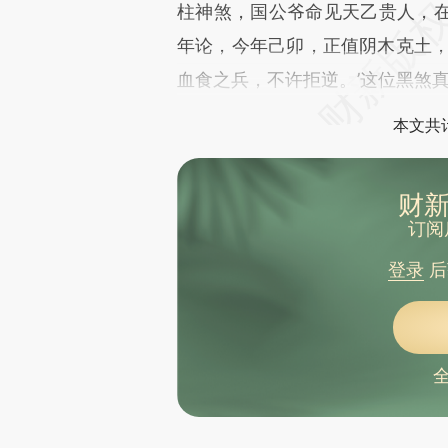
柱神煞，国公爷命见天乙贵人，
年论，今年己卯，正值阴木克土，
血食之兵，不许拒逆。’这位黑煞
本文共计
财新
订阅
登录
后