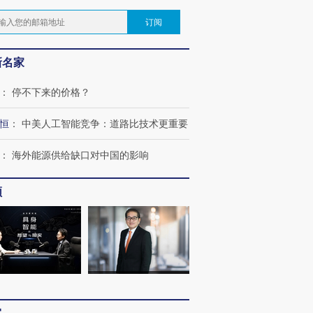
订阅
新名家
：
停不下来的价格？
恒
：
中美人工智能竞争：道路比技术更重要
：
海外能源供给缺口对中国的影响
频