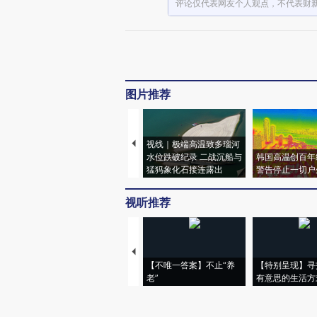
评论仅代表网友个人观点，不代表财
图片推荐
视线｜极端高温致多瑙河
水位跌破纪录 二战沉船与
韩国高温创百年
猛犸象化石接连露出
警告停止一切户
视听推荐
【不唯一答案】不止“养
【特别呈现】寻
老”
有意思的生活方