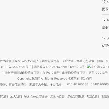
17:
提前
17:1
速有
17:
优势
权为财新传媒及/或相关权利人专属所有或持有。未经许可，禁止进行转载、摘编、
京ICP备10026701号-8
|
网信算备110105862729401250013号
|
京公网安备 11
广播电视节目制作经营许可证：京第01015号
|
出版物经营许可证：第直100013号
Copyright 财新网 All Rights Reserved 版权所有 复制必究
害信息举报、未成年人举报、谣言信息）：010-85905050 13195200605 举报邮
于我们
|
加入我们
|
啄木鸟公益基金会
|
意见与反馈
|
提供新闻线索
|
联系我们
|
友情