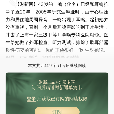
【财新网】
43岁的一鸣（化名）已经和耳鸣抗
争了近20年。2005年研究生毕业时，由于心理压
力和居住地周围噪音，一鸣出现了耳鸣。起初她并
没有重视，直到一个月后耳鸣声影响到正常生活，
才去了上海一家三级甲等耳鼻喉专科医院就诊。医
生给她做了外耳检查、听力测试，排除了脑耳部器
质性病变的可能。“你的耳朵很好。”医生对她说。
但是，对她来说，摆脱耳鸣希望渺茫。
本文共计4457字 订阅后继续阅读
财新mini+会员专享
订阅后赠送财新通单篇卡
登录
后获取已订阅的阅读权限
订阅