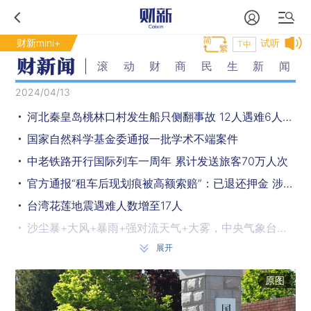
财新mini+
试听
T中
滚动财商民生新闻
2024/04/13
河北秦皇岛桃林口村发生船只侧翻事故 12人遇难6人失联
国家自然科学基金委通报一批学术不端案件
中老铁路开行国际列车一周年 累计发送旅客70万人次
官方通报“租车后现划痕被高额索赔”：已退还押金 涉事公司被罚
台湾花莲地震遇难人数增至17人
沙尘暴+大风+暴雨+强对流天气+大雾，中央气象台五预警齐发
展开
一季度全国共发生森林火灾75起，致6人死亡
首批130名中国籍涉赌诈违法犯罪嫌疑人从柬埔寨被押解回国
原图
上海黄金交易所将提升黄金相关产品的保证金比例和涨跌幅度限制