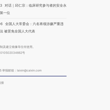
53
对话｜邱仁宗：临床研究参与者的安全永
第一位
06
全国人大常委会：六名将领涉嫌严重违
法 被罢免全国人大代表
复制及建立镜像等任何使用。
010502034662号
箱：laixin@caixin.com
链接