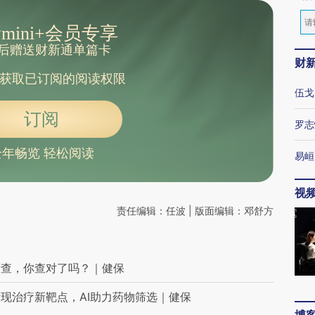
mini+会员专享
后赠送财新通单篇卡
财
获取已订阅的阅读权限
伍戈
订阅
罗志
全年畅览 轻松阅读
易峘
视
责任编辑：任波 | 版面编辑：邓舒方
筛查，你查对了吗？｜健保
现治疗新靶点，AI助力药物筛选｜健保