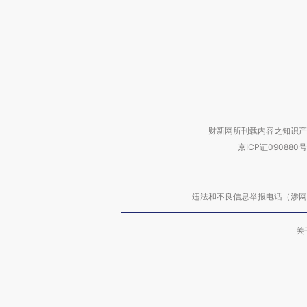
财新网所刊载内容之知识产
京ICP证090880号
违法和不良信息举报电话（涉网络暴力有
关