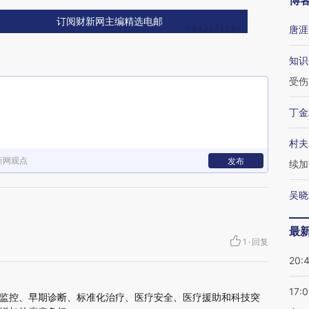
博
订阅财新网主编精选电邮
唐涯
知识
受伤
丁金
村夫
新网观点
发布
续加
吴晓
最
1
·
回复
20:
17:
监控、早期诊断、标准化治疗、医疗安全、医疗援助和科技突