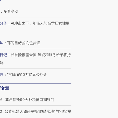
客
：
多看少动
分子
：
AI冲击之下，年轻人与高学历女性更
坤
：
耳闻目睹的几位律师
日记
：
长护险覆盖全国 筹资和服务给予将持
码
波
：
“沉睡”的10万亿元公积金
新文章
46
离岸信托90天补税窗口期疑问
00
普渡机器人如何平衡“脚踏实地”与“仰望星