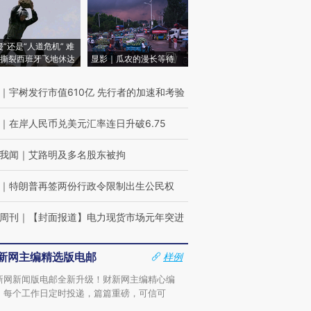
侵”还是“人道危机” 难
撕裂西班牙飞地休达
显影｜瓜农的漫长等待
｜
宇树发行市值610亿 先行者的加速和考验
｜
在岸人民币兑美元汇率连日升破6.75
我闻
｜
艾路明及多名股东被拘
｜
特朗普再签两份行政令限制出生公民权
周刊
｜
【封面报道】电力现货市场元年突进
新网主编精选版电邮
样例
新网新闻版电邮全新升级！财新网主编精心编
，每个工作日定时投递，篇篇重磅，可信可
。