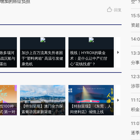
增加的癌症负担
空”
·
回复
15:
资超
14:
致多瑙河
加沙上百万流离失所者困
视线｜HYROX的吸金
马航飞行员
13:
二战沉船与
于“塑料烤箱” 高温引发健
术：是什么让中产们甘
粒摇头丸 尿
分事
露出
康危机
心“花钱找虐”？
毒品
12:
涉罪
11:1
【推广】走
找100种
【特别呈现】澳门全力探
【特别呈现】《东莞，人
会，让数智科
积金
式·第一对
索葡语国家新渠道
间便利店》倾情上线
业
11:0
逐季