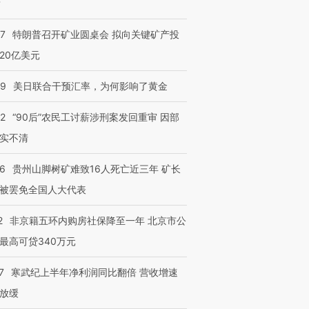
？
57
特朗普召开矿业圆桌会 拟向关键矿产投
20亿美元
09
美日联合干预汇率，为何影响了黄金
跨国走私7万
32
“90后”农民工讨薪涉刑案发回重审 因部
视线｜被称为“蟑螂”的印
视线｜“入侵”还是“人道危
检体内含3种
度Z世代 用街头抗争将教
机”？难民潮撕裂西班牙
秘鲁纳斯
实不清
育部长拱下台
飞地休达
13人遇难
36
贵州山脚树矿难致16人死亡近三年 矿长
被罢免全国人大代表
2
非京籍五环内购房社保降至一年 北京市公
进第四届链博
【商旅对话】华住集团
技“链”接产
【特别呈现】寻找100种
CFO：不靠规模取胜，华
【特别呈
最高可贷340万元
有意思的生活方式·第三对
住三大增长引擎是什么？
有意思的
7
寒武纪上半年净利润同比翻倍 营收增速
放缓