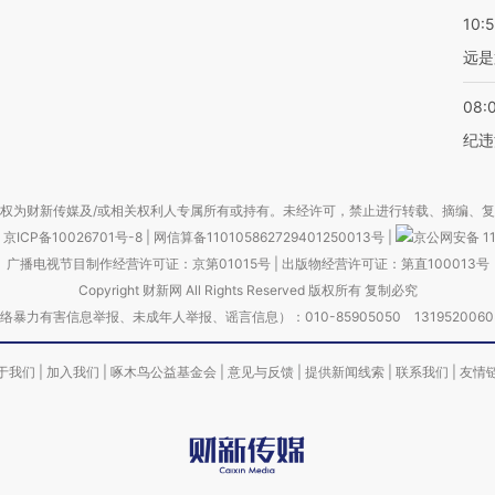
10:
远是
08:
纪违
权为财新传媒及/或相关权利人专属所有或持有。未经许可，禁止进行转载、摘编、
京ICP备10026701号-8
|
网信算备110105862729401250013号
|
京公网安备 11
广播电视节目制作经营许可证：京第01015号
|
出版物经营许可证：第直100013号
Copyright 财新网 All Rights Reserved 版权所有 复制必究
害信息举报、未成年人举报、谣言信息）：010-85905050 13195200605 举报邮
于我们
|
加入我们
|
啄木鸟公益基金会
|
意见与反馈
|
提供新闻线索
|
联系我们
|
友情