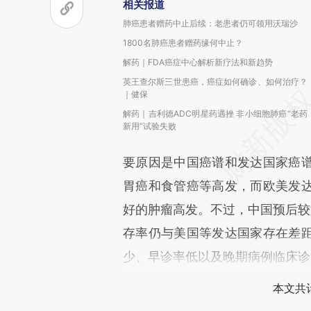
相关报道
肺癌患者赠药中止后续：老患者仍可领用沃瑞沙
1800名肺癌患者赠药缘何中止？
解药｜FDA癌症中心解析新疗法和新趋势
英王查尔斯三世患癌，癌症如何确诊、如何治疗？
｜健保
解药｜吉利德ADC明星药遇挫 非小细胞肺癌“老药
新用”试验失败
要原因是中国癌谱和发达国家癌
胃癌和食管癌等高发，而欧美发
好的肿瘤高发。不过，中国预后较
存率仍与美国等发达国家存在差
少、早诊率低以及晚期病例临床诊
本文共计