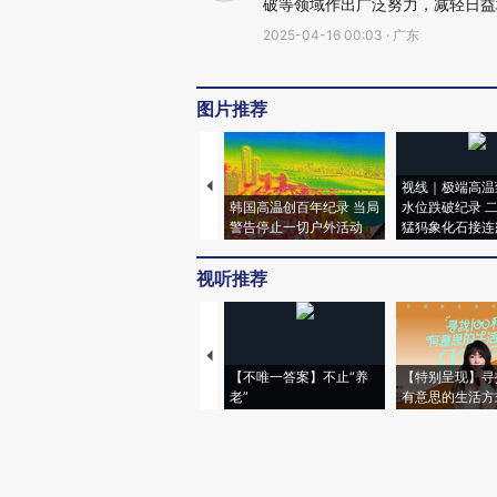
破等领域作出广泛努力，减轻日益
2025-04-16 00:03 · 广东
图片推荐
视线｜极端高温
韩国高温创百年纪录 当局
水位跌破纪录 
警告停止一切户外活动
猛犸象化石接连
视听推荐
【不唯一答案】不止“养
【特别呈现】寻
老”
有意思的生活方