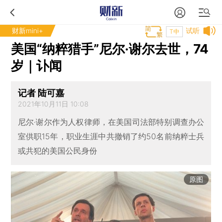
财新mini+
试听
T中
美国“纳粹猎手”尼尔·谢尔去世，74
岁｜讣闻
记者 陆可嘉
2021年10月11日 10:08
尼尔·谢尔作为人权律师，在美国司法部特别调查办公
室供职15年，职业生涯中共撤销了约50名前纳粹士兵
或共犯的美国公民身份
原图