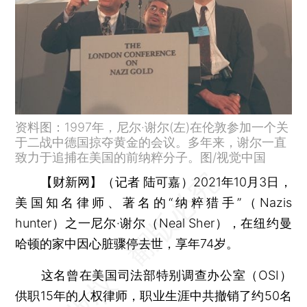
资料图：1997年，尼尔·谢尔(左)在伦敦参加一个关
于二战中德国掠夺黄金的会议。多年来，谢尔一直
致力于追捕在美国的前纳粹分子。图/视觉中国
【财新网】（记者 陆可嘉）
2021年10月3日，
美国知名律师、著名的“纳粹猎手”（Nazis
hunter）之一尼尔·谢尔（Neal Sher），在纽约曼
哈顿的家中因心脏骤停去世，享年74岁。
这名曾在美国司法部特别调查办公室（OSI）
供职15年的人权律师，职业生涯中共撤销了约50名