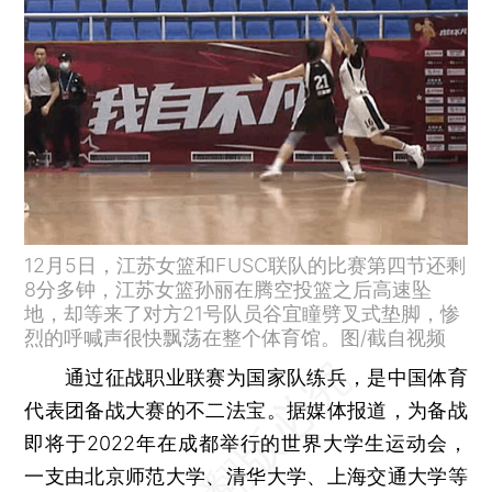
12月5日，江苏女篮和FUSC联队的比赛第四节还剩
8分多钟，江苏女篮孙丽在腾空投篮之后高速坠
地，却等来了对方21号队员谷宜瞳劈叉式垫脚，惨
烈的呼喊声很快飘荡在整个体育馆。图/截自视频
通过征战职业联赛为国家队练兵，是中国体育
代表团备战大赛的不二法宝。据媒体报道，为备战
即将于2022年在成都举行的世界大学生运动会，
一支由北京师范大学、清华大学、上海交通大学等