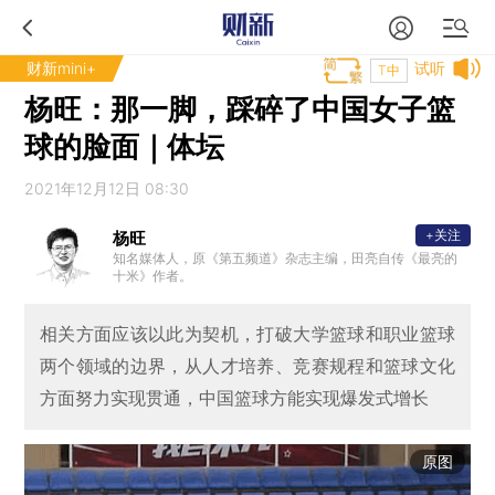
财新mini+
试听
T中
杨旺：那一脚，踩碎了中国女子篮
球的脸面｜体坛
2021年12月12日 08:30
+关注
杨旺
知名媒体人，原《第五频道》杂志主编，田亮自传《最亮的
十米》作者。
相关方面应该以此为契机，打破大学篮球和职业篮球
两个领域的边界，从人才培养、竞赛规程和篮球文化
方面努力实现贯通，中国篮球方能实现爆发式增长
原图