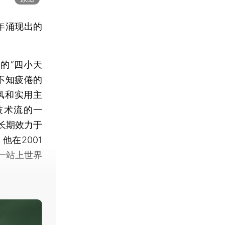
年涌现出的
的“四小天
不知疲倦的
风和实用主
技术流的一
长期效力于
在2001
一站上世界