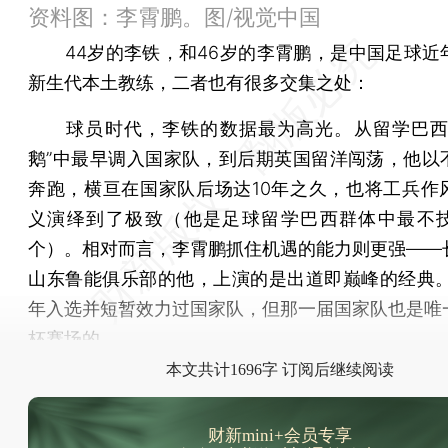
资料图：李霄鹏。图/视觉中国
44岁的李铁，和46岁的李霄鹏，是中国足球近
新生代本土教练，二者也有很多交集之处：
球员时代，李铁的数据最为高光。从留学巴西
鹅”中最早调入国家队，到后期英国留洋闯荡，他以
奔跑，横亘在国家队后场达10年之久，也将工兵作
义演绎到了极致（他是足球留学巴西群体中最不
个）。相对而言，李霄鹏抓住机遇的能力则更强——
山东鲁能俱乐部的他，上演的是出道即巅峰的经典。他
年入选并短暂效力过国家队，但那一届国家队也是唯
杯赛场的。
本文共计1696字 订阅后继续阅读
财新mini+会员专享