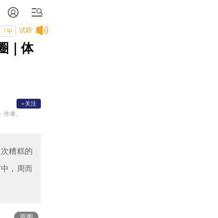
试听
T中
圈｜体
+关注
》作者。
次次糟糕的
”中，周而
原图