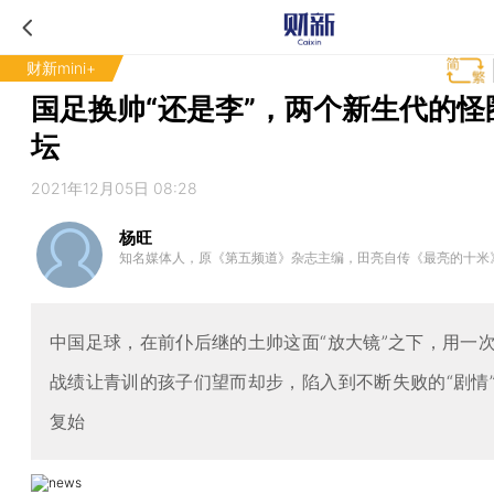
财新mini+
国足换帅“还是李”，两个新生代的怪
坛
2021年12月05日 08:28
杨旺
知名媒体人，原《第五频道》杂志主编，田亮自传《最亮的十米
中国足球，在前仆后继的土帅这面“放大镜”之下，用一
战绩让青训的孩子们望而却步，陷入到不断失败的“剧情
复始