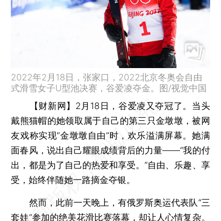
2022年2月18日，张家口，2022北京冬奥会自由
式滑雪女子U型池决赛，谷爱凌夺金。图/视觉中国
【财新网】
2月18日，谷爱凌又夺冠了。当头
戴熊猫帽的她领取属于自己的第三只金墩墩，被网
友戏称实现“金墩墩自由”时，欢乐溢满屏幕。她满
面春风，说出自己耀眼成绩背后的力量——“我的付
出，都是为了自己的热爱和享受。”自由、乐趣、享
受，始终伴随她一路摘金夺银。
然而，此前一天晚上，有俄罗斯奥运代表队“三
套娃”参加的绝美花滑比赛落幕，却让人心情复杂。