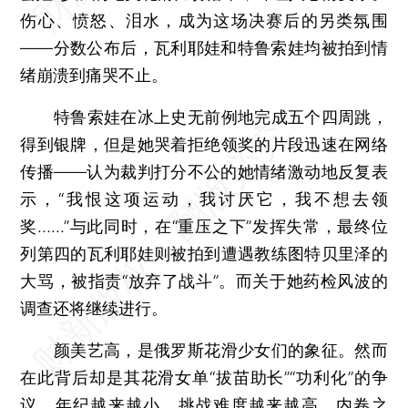
伤心、愤怒、泪水，成为这场决赛后的另类氛围
——分数公布后，瓦利耶娃和特鲁索娃均被拍到情
绪崩溃到痛哭不止。
特鲁索娃在冰上史无前例地完成五个四周跳，
得到银牌，但是她哭着拒绝领奖的片段迅速在网络
传播——认为裁判打分不公的她情绪激动地反复表
示，“我恨这项运动，我讨厌它，我不想去领
奖……”与此同时，在“重压之下”发挥失常，最终位
列第四的瓦利耶娃则被拍到遭遇教练图特贝里泽的
大骂，被指责“放弃了战斗”。而关于她药检风波的
调查还将继续进行。
颜美艺高，是俄罗斯花滑少女们的象征。然而
在此背后却是其花滑女单“拔苗助长”“功利化”的争
议。年纪越来越小、挑战难度越来越高，内卷之