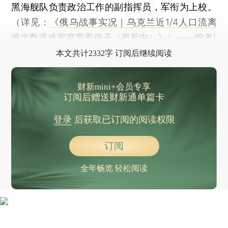
黑海舰队负责政治工作的副指挥员，军衔为上校。
（详见：
《俄乌战事实况｜乌克兰近1/4人口流离
逾半数逃难家庭带着孩子（更新中）》
）——编者]
本文共计2332字 订阅后继续阅读
财新mini+会员专享
订阅后赠送财新通单篇卡
登录
后获取已订阅的阅读权限
订阅
全年畅览 轻松阅读