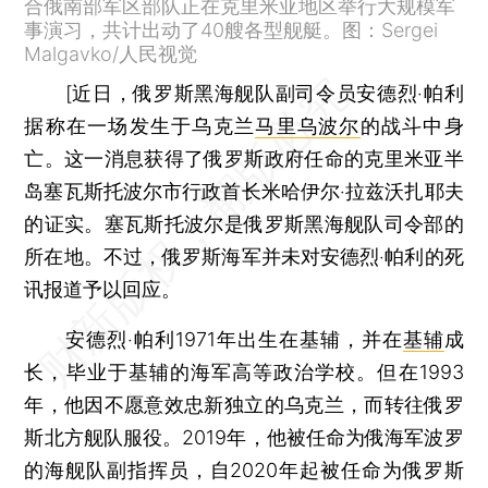
合俄南部军区部队正在克里米亚地区举行大规模军
事演习，共计出动了40艘各型舰艇。图：Sergei
Malgavko/人民视觉
[近日，俄罗斯黑海舰队副司令员安德烈‧帕利
据称在一场发生于乌克兰
马里乌波尔
的战斗中身
亡。这一消息获得了俄罗斯政府任命的克里米亚半
岛塞瓦斯托波尔市行政首长米哈伊尔‧拉兹沃扎耶夫
的证实。塞瓦斯托波尔是俄罗斯黑海舰队司令部的
所在地。不过，俄罗斯海军并未对安德烈‧帕利的死
讯报道予以回应。
安德烈‧帕利1971年出生在基辅，并在
基辅
成
长，毕业于基辅的海军高等政治学校。但在1993
年，他因不愿意效忠新独立的乌克兰，而转往俄罗
斯北方舰队服役。2019年，他被任命为俄海军波罗
的海舰队副指挥员，自2020年起被任命为俄罗斯