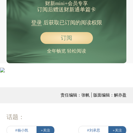
财新mini+会员专享
订阅后赠送财新通单篇卡
登录
后获取已订阅的阅读权限
订阅
全年畅览 轻松阅读
责任编辑：张帆 | 版面编辑：解亦盈
话题：
#杨小凯
+关注
#刘承思
+关注