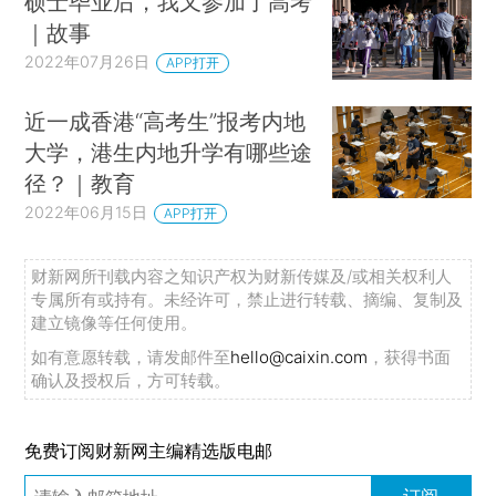
硕士毕业后，我又参加了高考
｜故事
2022年07月26日
APP打开
近一成香港“高考生”报考内地
大学，港生内地升学有哪些途
径？｜教育
2022年06月15日
APP打开
财新网所刊载内容之知识产权为财新传媒及/或相关权利人
专属所有或持有。未经许可，禁止进行转载、摘编、复制及
建立镜像等任何使用。
如有意愿转载，请发邮件至
hello@caixin.com
，获得书面
确认及授权后，方可转载。
免费订阅财新网主编精选版电邮
订阅